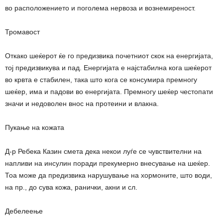
во расположението и поголема нервоза и вознемиреност.
Тромавост
Откако шеќерот ќе го предизвика почетниот скок на енергијата,
тој предизвикува и пад. Енергијата е најстабилна кога шеќерот
во крвта е стабилен, така што кога се консумира премногу
шеќер, има и падови во енергијата. Премногу шеќер честопати
значи и недоволен внос на протеини и влакна.
Пукање на кожата
Д-р Ребека Казин смета дека некои луѓе се чувствителни на
напливи на инсулин поради прекумерно внесување на шеќер.
Тоа може да предизвика нарушување на хормоните, што води,
на пр., до сува кожа, ранички, акни и сл.
Дебелеење