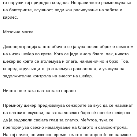
го наруши тој природен сооднос. Неправилното размножување
на бактериите, всушност, води кон расипување на забите и
кариес.
Мозочна магла
Деконцентрацијата што обично се јавува после оброк е симптом
на низок шеќер во крвта. Кога се јаде многу благо, пак, нивото
шеќер во крвта се зголемува и опаѓа, наименично и брзо. Тоа,
според стручњаците, ја зголемува расеаноста, и укажува на
задолжителна контрола на внесот на шеќер.
Ништо не е така слатко како порано
Премногу шеќер предизвикува сензорите за вкус да се навикнат
на слатките вкусови, па затоа човекот бара сѐ повеќе шеќер за
да ја задоволи својата глад за слатко. Меѓутоа, тука се
препорачува свесно намалување на благото и самоконтрола.
На тој начин, по извесно време, телото повторно ќе се навикне