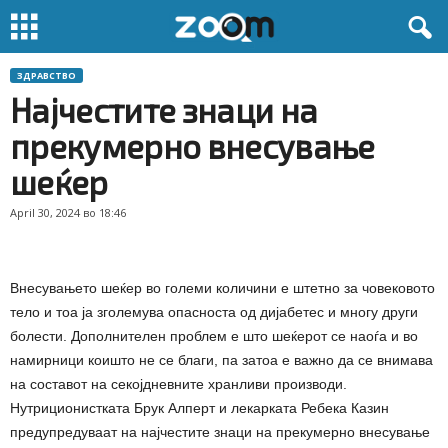
ЗДРАВСТВО
Најчестите знаци на
прекумерно внесување
шеќер
April 30, 2024 во 18:46
Внесувањето шеќер во големи количини е штетно за човековото
тело и тоа ја зголемува опасноста од дијабетес и многу други
болести. Дополнителен проблем е што шеќерот се наоѓа и во
намирници коишто не се благи, па затоа е важно да се внимава
на составот на секојдневните хранливи производи.
Нутриционистката Брук Алперт и лекарката Ребека Казин
предупредуваат на најчестите знаци на прекумерно внесување