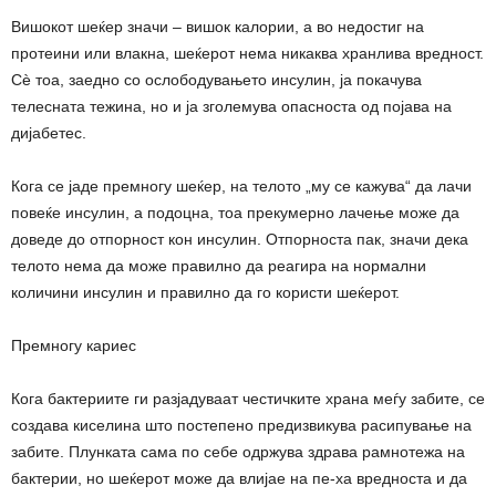
Вишокот шеќер значи – вишок калории, а во недостиг на
протеини или влакна, шеќерот нема никаква хранлива вредност.
Сѐ тоа, заедно со ослободувањето инсулин, ја покачува
телесната тежина, но и ја зголемува опасноста од појава на
дијабетес.
Кога се јаде премногу шеќер, на телото „му се кажува“ да лачи
повеќе инсулин, а подоцна, тоа прекумерно лачење може да
доведе до отпорност кон инсулин. Отпорноста пак, значи дека
телото нема да може правилно да реагира на нормални
количини инсулин и правилно да го користи шеќерот.
Премногу кариес
Кога бактериите ги разјадуваат честичките храна меѓу забите, се
создава киселина што постепено предизвикува расипување на
забите. Плунката сама по себе одржува здрава рамнотежа на
бактерии, но шеќерот може да влијае на пе-ха вредноста и да