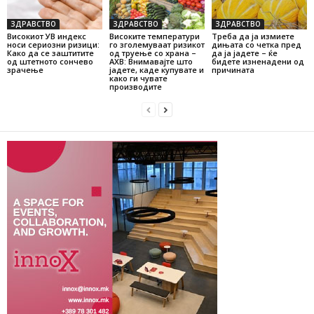
ЗДРАВСТВО
ЗДРАВСТВО
ЗДРАВСТВО
Високиот УВ индекс
Високите температури
Треба да ја измиете
носи сериозни ризици:
го зголемуваат ризикот
дињата со четка пред
Како да се заштитите
од труење со храна –
да ја јадете – ќе
од штетното сончево
АХВ: Внимавајте што
бидете изненадени од
зрачење
јадете, каде купувате и
причината
како ги чувате
производите