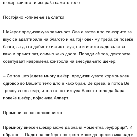
шеќер коишто ги испраќа самото тело.
Постојано копнеење за слатки
Шеќерот предизвикува зависност. Ова е затоа што сензорите за
вкус се адаптирале на благото и на тој човек му треба сѐ повеќе
благо, за да го добиете истиот вкус, но и истото задоволство
како и првиот пат, слично како дрога. Поради сѐ тоа, докторите
советуваат навремена контрола на внесувањето шеќер.
– Со тоа што јадете многу шеќер, предизвикувате хормонален
одговор во Вашето тело што е како бран. Ве крева, а потоа Ве
треснува од земја, и тоа го поттикнува Вашето тело да бара
повеќе шеќер, појаснува Алперт.
Промени во расположението
Премногу внесен шеќер може да значи моментна „еуфорија“. И
обратно… Падот на шеќерот во крвта може да предизвика пад и