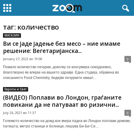
таг: количество
МАГАЗИН
Ви се јаде јадење без месо – ние имаме
решение: Вегетаријанска...
January 27, 2022 во 19:08
0
Помало количество печурки, доколку се консумира секојдневно,
благотворно ќе влијае на вашето здравје. Една студија, објавена во
списанието Food Chemistry, бидејќи печурките имаат...
Европа и Свет
(ВИДЕО) Поплави во Лондон, граѓаните
повикани да не патуваат во ризични...
July 26, 2021 во 11:37
0
Големото количество на дожд кое вчера падна во Лондон поплави домови,
патишта, метро станици и болници, пишува Би-Би-Си....