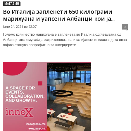
МАГАЗИН
Во Италија запленети 650 килограми
марихуана и уапсени Албанци кои ја...
June 24, 2021 во 22:07
0
Големо количество марихуана е запленета во Италија одгледувана од
Албанци, зголемуваќи ја загриженоста на италијанските власти дека оваа
појава станува попрофитна за шверцерите...