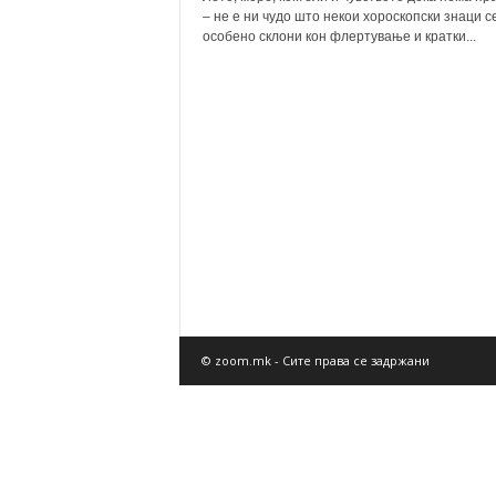
– не е ни чудо што некои хороскопски знаци с
особено склони кон флертување и кратки...
© zoom.mk - Сите права се задржани