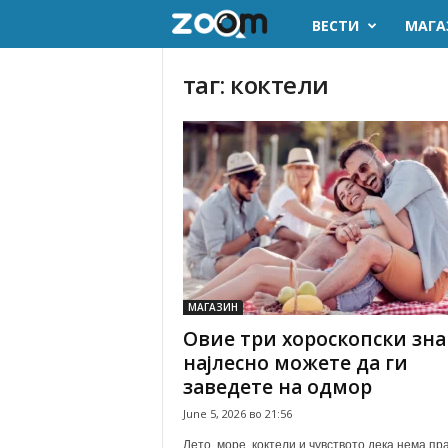
ВЕСТИ
МАГА
z
o
таг: коктели
o
m
.
m
k
МАГАЗИН
Овие три хороскопски зн
најлесно можете да ги
заведете на одмор
June 5, 2026 во 21:56
Лето, море, коктели и чувството дека нема пр