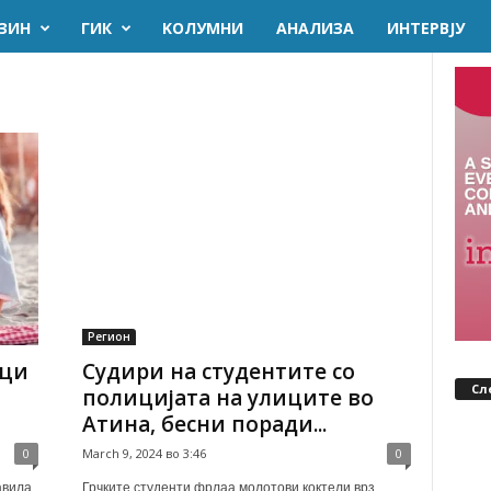
ЗИН
ГИК
KОЛУМНИ
AНАЛИЗА
ИНТЕРВЈУ
Регион
аци
Судири на студентите со
Сл
полицијата на улиците во
Атина, бесни поради...
0
March 9, 2024 во 3:46
0
авила
Грчките студенти фрлаа молотови коктели врз