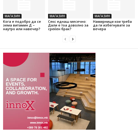
МАГАЗИН
МАГАЗИН
МАГАЗИН
Кога е подобро да се
Секс еднаш месечно:
Намирници кои треба
зема витамин Д –
Дали е тоа доволно за
да ги избегнувате за
наутро или навечер?
среќен брак?
вечера