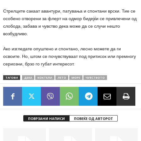
Стрелците сакаат авантури, патувања и спонтани врски. Тие се
особено отворени за флерт на одмор бидејќи се привлечени од
слобода, забава и чувство дека може да се случи нешто
возбудливо.
Ако изгледате опуштено и спонтано, лесно можете да ги
освоите. Но, штом се почувствуваат под притисок или премногу
сериозни, брзо го губат интересот.
ТАГОВИ
ДЕКА
КОКТЕЛИ
ЛЕТО
МОРЕ
ЧУВСТВОТО
ПОВРЗАНИ НАПИСИ
ПОВЕЌЕ ОД АВТОРОТ