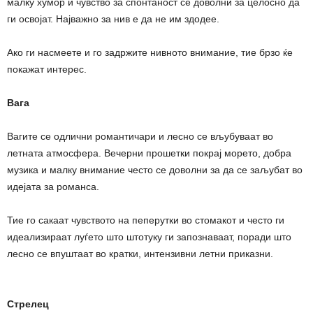
малку хумор и чувство за спонтаност се доволни за целосно да
ги освојат. Најважно за нив е да не им здодее.
Ако ги насмеете и го задржите нивното внимание, тие брзо ќе
покажат интерес.
Вага
Вагите се одлични романтичари и лесно се вљубуваат во
летната атмосфера. Вечерни прошетки покрај морето, добра
музика и малку внимание често се доволни за да се заљубат во
идејата за романса.
Тие го сакаат чувството на пеперутки во стомакот и често ги
идеализираат луѓето што штотуку ги запознаваат, поради што
лесно се впуштаат во кратки, интензивни летни приказни.
Стрелец