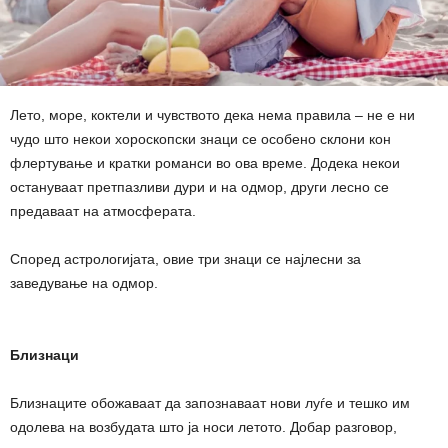
Лето, море, коктели и чувството дека нема правила – не е ни
чудо што некои хороскопски знаци се особено склони кон
флертување и кратки романси во ова време. Додека некои
остануваат претпазливи дури и на одмор, други лесно се
предаваат на атмосферата.
Според астрологијата, овие три знаци се најлесни за
заведување на одмор.
Близнаци
Близнаците обожаваат да запознаваат нови луѓе и тешко им
одолева на возбудата што ја носи летото. Добар разговор,