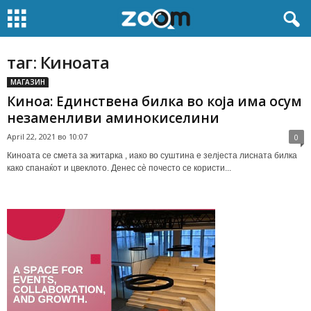
таг: Киноата
МАГАЗИН
Киноа: Единствена билка во која има осум
незаменливи аминокиселини
April 22, 2021 во 10:07
0
Киноата се смета за житарка , иако во суштина е зелјеста лисната билка
како спанаќот и цвеклото. Денес сè почесто се користи...