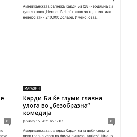
Американската раперка Карди Би (28) неодамна си
купила нова „Hermes Birkin“ ташна за која платила
неверојатни 240.000 долари. Имено, оваа...
МАГАЗИН
те
Карди Би ќе глуми главна
улога во „безобразна“
комедија
0
January 15, 2021 во 17:07
0
те
Aмериканската раперка Карди Би ја доби својата
лече
прва главна улога во филм, пишува „Variety“. Имено,