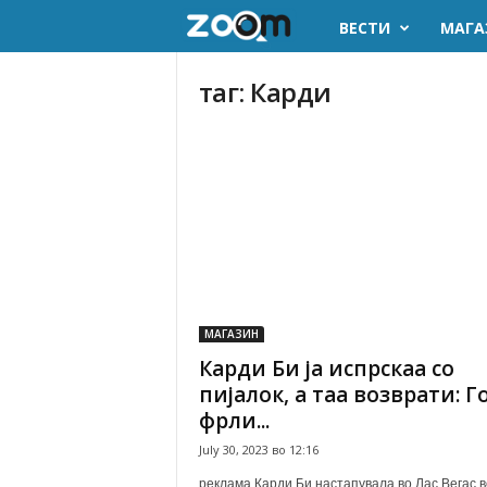
ВЕСТИ
МАГА
z
o
таг: Карди
o
m
.
m
k
МАГАЗИН
Карди Би ја испрскаа со
пијалок, а таа возврати: Г
фрли...
July 30, 2023 во 12:16
реклама Карди Би настапувала во Лас Вегас в