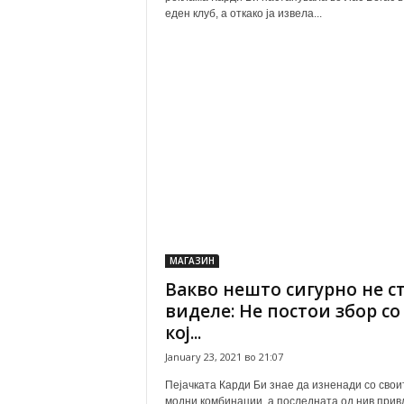
еден клуб, а откако ја извела...
МАГАЗИН
Вакво нешто сигурно не с
виделе: Не постои збор со
кој...
January 23, 2021 во 21:07
Пејачката Карди Би знае да изненади со свои
модни комбинации, а последната од нив прив