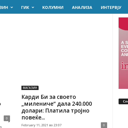
ЗИН
ГИК
KОЛУМНИ
AНАЛИЗА
ИНТЕРВЈУ
МАГАЗИН
Карди Би за своето
Сл
о
„милениче“ дала 240.000
долари: Платила тројно
повеќе...
0
February 11, 2021 во 23:07
0
о