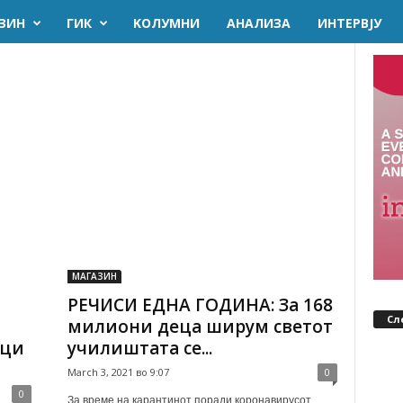
ЗИН
ГИК
KОЛУМНИ
AНАЛИЗА
ИНТЕРВЈУ
МАГАЗИН
РЕЧИСИ ЕДНА ГОДИНА: За 168
Сл
милиони деца ширум светот
ици
училиштата се...
March 3, 2021 во 9:07
0
0
За време на карантинот поради коронавирусот,