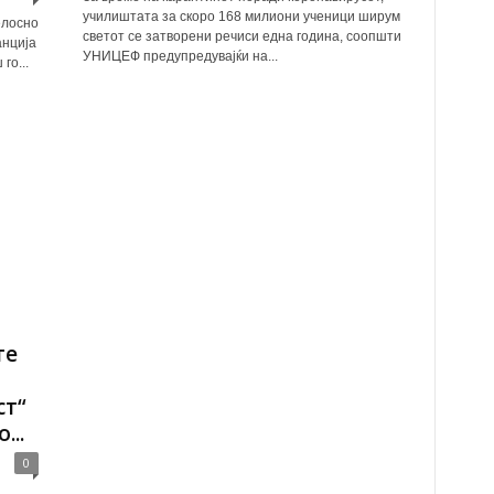
училиштата за скоро 168 милиони ученици ширум
елосно
светот се затворени речиси една година, соопшти
анција
УНИЦЕФ предупредувајќи на...
го...
те
ст“
...
0