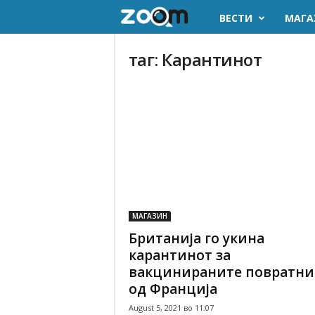
ВЕСТИ
МАГА
z
o
таг: Карантинот
o
m
.
m
k
МАГАЗИН
Британија го укина
карантинот за
вакцинираните повратн
од Франција
August 5, 2021 во 11:07