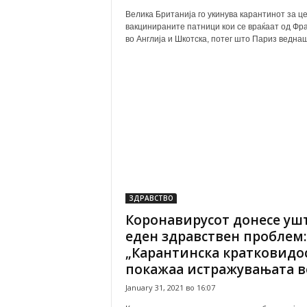
Велика Британија го укинува карантинот за ц
вакцинираните патници кои се враќаат од Фр
во Англија и Шкотска, потег што Париз веднаш 
ЗДРАВСТВО
Коронавирусот донесе уш
еден здравствен проблем:
„Карантинска кратковидо
покажаа истражувањата во
January 31, 2021 во 16:07