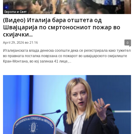
Европа и Свет
(Видео) Италија бара отштета од
Швајцарија по смртоносниот пожар во
скијачки...
April 29, 2026 во 21:16
0
Италијанската влада денеска соопшти дека се регистрирала како тужител
во правната постапка поврзана со пожарот во швајцарското скијалиште
Кран-Монтана, во кој загинаа 41 лице,...