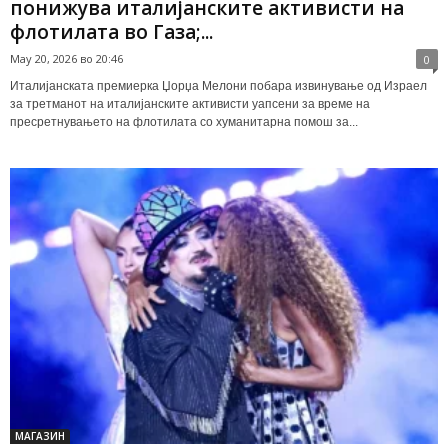
понижува италијанските активисти на
флотилата во Газа;...
May 20, 2026 во 20:46
0
Италијанската премиерка Џорџа Мелони побара извинување од Израел
за третманот на италијанските активисти уапсени за време на
пресретнувањето на флотилата со хуманитарна помош за...
МАГАЗИН