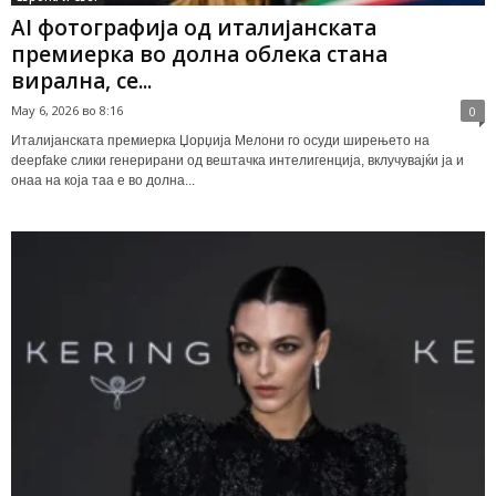
AI фотографија од италијанската
премиерка во долна облека стана
вирална, се...
May 6, 2026 во 8:16
0
Италијанската премиерка Џорџија Мелони го осуди ширењето на
deepfake слики генерирани од вештачка интелигенција, вклучувајќи ја и
онаа на која таа е во долна...