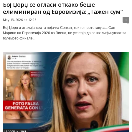
Бој Џорџ се огласи откако беше
елиминиран од Евровизија: „Тажен сум“
May 13, 2026 во 12:26
0
Бој Џорџ и италијанската пејачка Сенхит, кои го претставуваа Сан
Марино на Евровизија 2026 во Виена, не успеаја да се квалификуваат за
големото финале....
Европа и Свет