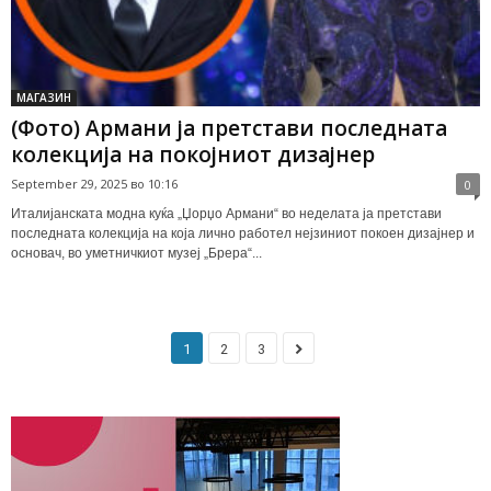
МАГАЗИН
(Фото) Армани ја претстави последната
колекција на покојниот дизајнер
September 29, 2025 во 10:16
0
Италијанската модна куќа „Џорџо Армани“ во неделата ја претстави
последната колекција на која лично работел нејзиниот покоен дизајнер и
основач, во уметничкиот музеј „Брера“...
1
2
3