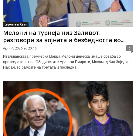
Европа и Свет
Мелони на турнеја низ Заливот:
разговори за војната и безбедноста во...
April 4, 2026 во 20:16
0
Италијанската премиерка Џорџа Мелони денеска имаше средба со
претседателот на Обединетите Арапски Емирати, Мохамед бин Зајед ал
Нахјан, во рамките на третата и последна...