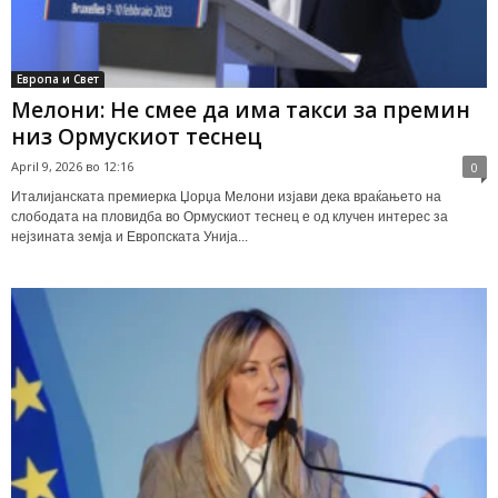
Европа и Свет
Мелони: Не смее да има такси за премин
низ Ормускиот теснец
April 9, 2026 во 12:16
0
Италијанската премиерка Џорџа Мелони изјави дека враќањето на
слободата на пловидба во Ормускиот теснец е од клучен интерес за
нејзината земја и Европската Унија...