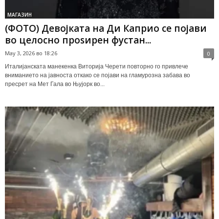
МАГАЗИН
(ФОТО) Девојката на Ди Каприо се појави
во целосно проѕирен фустан...
May 3, 2026 во 18:26
0
Италијанската манекенка Виторија Черети повторно го привлече
вниманието на јавноста откако се појави на гламурозна забава во
пресрет на Мет Гала во Њујорк во...