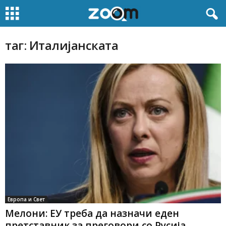
таг: Италијанската
Европа и Свет
Мелони: ЕУ треба да назначи еден
претставник за преговори со Русија