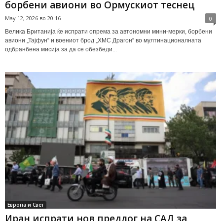
борбени авиони во Ормускиот теснец
May 12, 2026 во 20:16
0
Велика Британија ќе испрати опрема за автономни мини-мерки, борбени
авиони „Тајфун“ и воениот брод „ХМС Драгон“ во мултинационалната
одбранбена мисија за да се обезбеди...
Европа и Свет
Иран испрати нов предлог на САД за