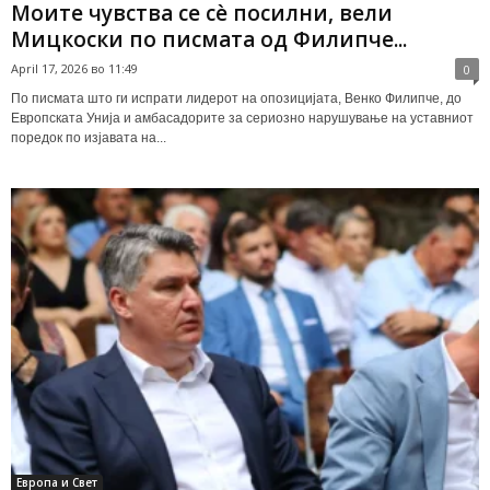
Моите чувства се сè посилни, вели
Мицкоски по писмата од Филипче...
April 17, 2026 во 11:49
0
По писмата што ги испрати лидерот на опозицијата, Венко Филипче, до
Европската Унија и амбасадорите за сериозно нарушување на уставниот
поредок по изјавата на...
Европа и Свет