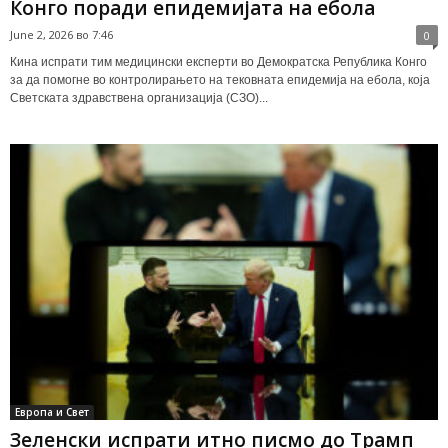
Конго поради епидемијата на ебола
June 2, 2026 во 7:46
0
Кина испрати тим медицински експерти во Демократска Република Конго
за да помогне во контролирањето на тековната епидемија на ебола, која
Светската здравствена организација (СЗО)...
Европа и Свет
Зеленски испрати итно писмо до Трамп