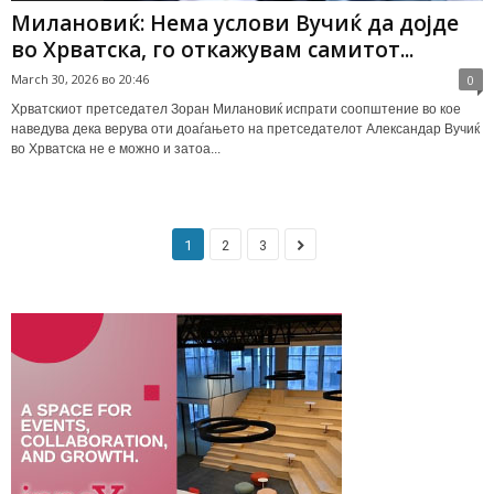
Милановиќ: Нема услови Вучиќ да дојде
во Хрватска, го откажувам самитот...
March 30, 2026 во 20:46
0
Хрватскиот претседател Зоран Милановиќ испрати соопштение во кое
наведува дека верува оти доаѓањето на претседателот Александар Вучиќ
во Хрватска не е можно и затоа...
1
2
3