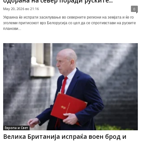
одбрана на север поради руските...
May 20, 2026 во 21:16
0
Украина ќе испрати засилување во северните региони на земјата и ќе го
зголеми притисокот врз Белорусија со цел да се спротивстави на руските
планови...
Европа и Свет
Велика Британија испраќа воен брод и