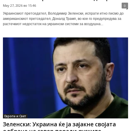
May 27, 2026 во 15:46
0
Украинскиот претседател, Володимир Зеленски, испрати итно писмо до
американскиот претседател, Доналд Трамп, во кое го предупредува за
растечкиот недостаток на украински системи за воздушна...
Европа и Свет
Зеленски: Украина ќе ја зајакне својата