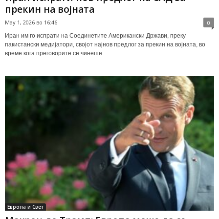
прекин на војната
May 1, 2026 во 16:46
0
Иран им го испрати на Соединетите Американски Држави, преку
пакистански медијатори, својот најнов предлог за прекин на војната, во
време кога преговорите се чинеше...
Европа и Свет