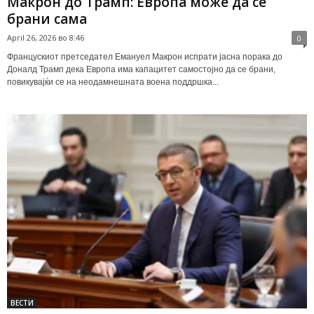
Макрон до Трамп: Европа може да се
брани сама
April 26, 2026 во 8:46
0
Францускиот претседател Емануел Макрон испрати јасна порака до
Доналд Трамп дека Европа има капацитет самостојно да се брани,
повикувајќи се на неодамнешната воена поддршка...
ВЕСТИ