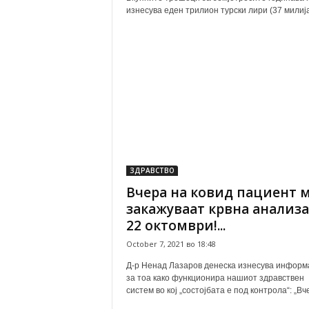
изнесува еден трилион турски лири (37 милија
ЗДРАВСТВО
Вчера на ковид пациент 
закажуваат крвна анализа
22 октомври!...
October 7, 2021 во 18:48
Д-р Ненад Лазаров денеска изнесува информ
за тоа како функционира нашиот здравствен
систем во кој „состојбата е под контрола“: „Вче