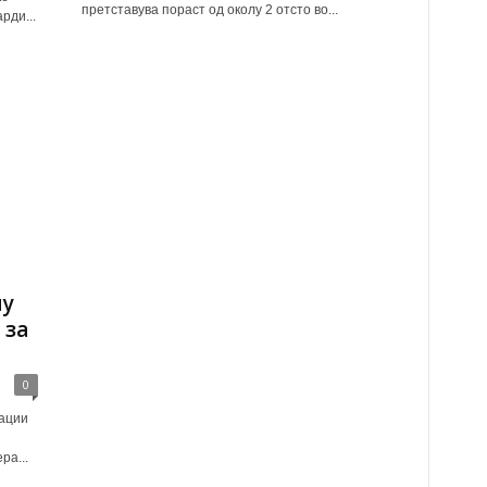
претставува пораст од околу 2 отсто во...
рди...
му
 за
0
ации
ра...