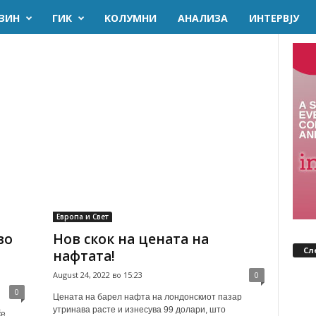
ЗИН
ГИК
KОЛУМНИ
AНАЛИЗА
ИНТЕРВЈУ
Европа и Свет
во
Нов скок на цената на
Сл
нафтата!
August 24, 2022 во 15:23
0
0
Цената на барел нафта на лондонскиот пазар
утринава расте и изнесува 99 долари, што
ќе