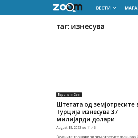
ВЕСТИ
МАГА
z
o
таг: изнесува
o
m
.
m
k
Европа и Свет
Штетата од земјотресите 
Турција изнесува 37
милијарди долари
August 15, 2023 во 11:46
Вкупните трошоци за земјотресите годинава 