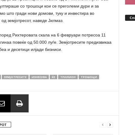
ултираше со трошоци кои се преголеми дури и за
мо што гради нови домови, туку и инвестира во
Сл
од земјотресот, наведе Јилмаз.
 според Рихтеровата скала на 6 февруари потресоа 11
гинаа повеќе од 50.000 луѓе. Земјотресите предизвикаа
беа и десетици илјади бизниси.
ЗЕМЈОТРЕСИТЕ
ИЗНЕСУВА
ЌЕ
ТРИЛИОН
ТРОШОЦИ
РОТ