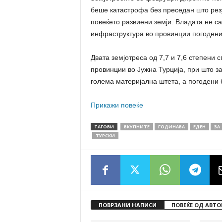
беше катастрофа без преседан што рез
повеќето развиени земји. Владата не са
инфраструктура во провинции погодени 
Двата земјотреса од 7,7 и 7,6 степени
провинции во Јужна Турција, при што за
голема материјална штета, а погодени 
Прикажи повеќе
ТАГОВИ
ВКУПНИТЕ
ГОДИНАВА
ЕДЕН
ЗА
ТУРСКИ
ПОВРЗАНИ НАПИСИ
ПОВЕЌЕ ОД АВТО