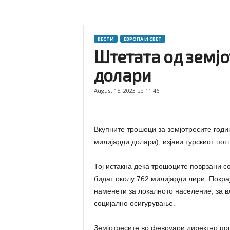
ВЕСТИ
ЕВРОПА И СВЕТ
Штетата од земјо
долари
August 15, 2023 во 11:46
Вкупните трошоци за земјотресите годи
милијарди долари), изјави турскиот по
Тој истакна дека трошоците поврзани с
бидат околу 762 милијарди лири. Покрај
наменети за локалното население, за вл
социјално осигурување.
Земјотресите во февруари директно пог