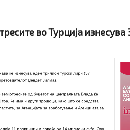
тресите во Турција изнесува
нава ќе изнесува еден трилион турски лири (37
тпретседателот Џевдет Јилмаз.
о земјотресите од буџетот на централната Влада ќе
 тоа, ќе има и други трошоци, како што се средства
астите, за Агенцијата за вработување и Агенцијата за
одија 11 провинции и повеќе од 14 милиони луѓе. Ова