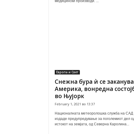
медицински производи. ...
Европа и Свет
Снежна бура ѝ се заканува
Америка, вонредна состој
во Њујорк
February 1, 2021 во 13:37
Националната метеоролошка служба на САД
издаде предупредување за поголемиот дел о
истокот на земјата, од Северна Каролина...