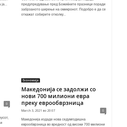
ја...
предупредување пред Божиќните празници поради
забрзаното ширење на омикронот. Подобро е да се
откажат собирите отколку...
Економија
Македонија се задолжи со
нови 700 милиони евра
преку еврообврзница
0
March 3, 2021 во 20:07
0
усот,
Македонија издаде нова седумгодишна
 и
еврообврзница во вредност од високи 700 милиони