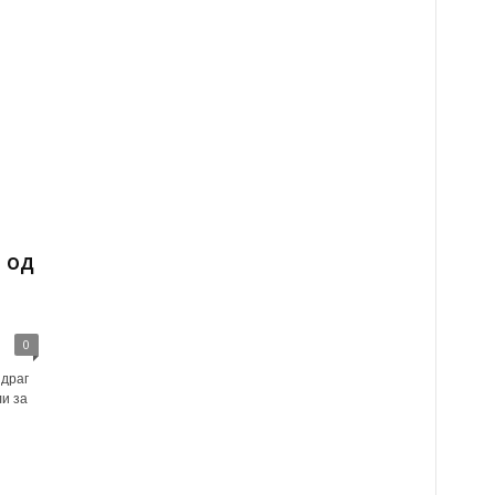
 од
0
 драг
ли за