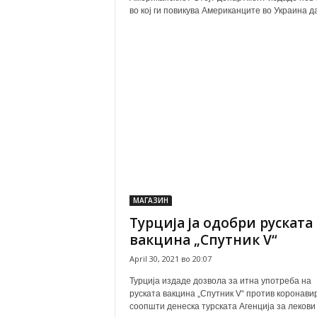
во кој ги повикува Американците во Украина да 
МАГАЗИН
Турција ја одобри руската
вакцина „Спутник V“
April 30, 2021 во 20:07
Турција издаде дозвола за итна употреба на
руската вакцина „Спутник V“ против коронавир
соопшти денеска турската Агенција за лекови