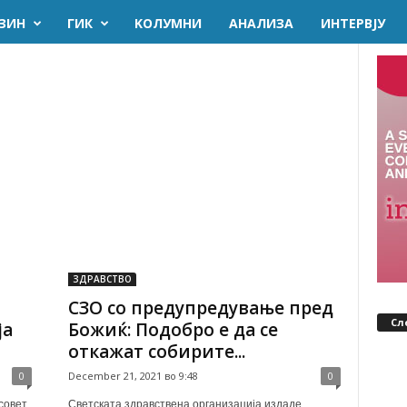
ЗИН
ГИК
KОЛУМНИ
AНАЛИЗА
ИНТЕРВЈУ
ЗДРАВСТВО
СЗО со предупредување пред
Сл
ја
Божиќ: Подобро е да се
откажат собирите...
0
December 21, 2021 во 9:48
0
совет
Светската здравствена организација издаде