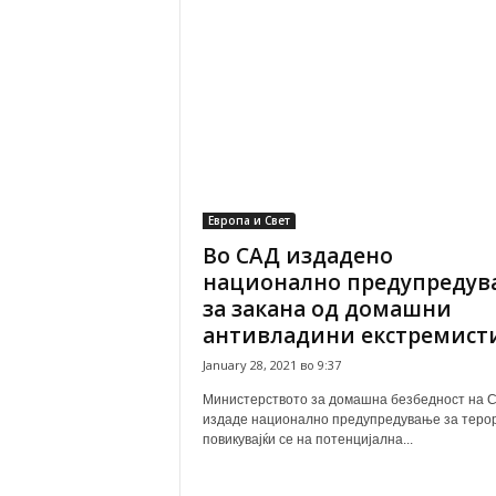
Европа и Свет
Во САД издадено
национално предупредув
за закана од домашни
антивладини екстремист
January 28, 2021 во 9:37
Министерството за домашна безбедност на 
издаде национално предупредување за теро
повикувајќи се на потенцијална...