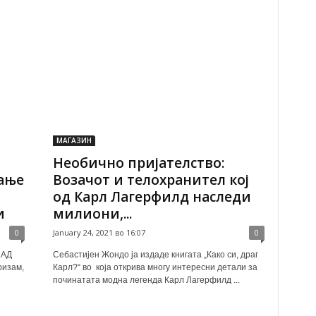
МАГАЗИН
Необично пријателство:
ање
Возачот и телохранител кој
од Карл Лагерфилд наследи
и
милиони,...
0
January 24, 2021 во 16:07
0
САД
Себастијен Жондо ја издаде книгата „Како си, драг
ризам,
Карл?“ во која открива многу интересни детали за
починатата модна легенда Карл Лагерфилд ...