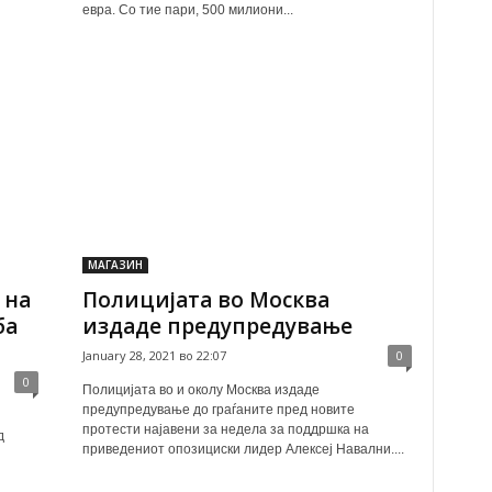
евра. Со тие пари, 500 милиони...
МАГАЗИН
 на
Полицијата во Москва
ба
издаде предупредување
January 28, 2021 во 22:07
0
0
Полицијата во и околу Москва издаде
предупредување до граѓаните пред новите
протести најавени за недела за поддршка на
д
приведениот опозициски лидер Алексеј Навални....