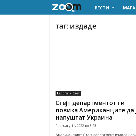
ВЕСТИ
МАГА
z
o
таг: издаде
o
m
.
m
k
Европа и Свет
Стејт департментот ги
повика Американците да 
напуштат Украина
February 11, 2022 во 8:23
Американскиот Стејт департмент издаде нов 