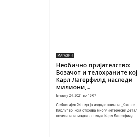
МАГАЗИН
Необично пријателство:
Возачот и телохраните кој
Карл Лагерфилд наследи
милиони,...
January 24, 2021 во 15:07
Себастијен Жондо ја издаде книгата „Како си,
Карл?“ во која открива многу интересни дета
починатата модна легенда Карл Лагерфилд ...