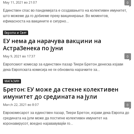
May 11, 2021 во 21:07
0
Единствен спас во пандемијата е создавањето на колективен имунитет,
што можеме да го добиеме преку вакцинирање. Во моментов,
ефикасноста на вакцините е сигурно...
Европа и Свет
ЕУ нема да нарачува вакцини на
АстраЗенека по јуни
May 9, 2021 во 17:37
0
Европскиот комесар за единствен пазар Тиери Бретон денеска изјави
дека Европската комисија не ги обновила нарачките за...
МАГАЗИН
Бретон: ЕУ може да стекне колективен
имунитет до средината на јули
March 22, 2021 во 8:07
0
Еврокомесарот за единствен пазар, Тиери Бретон, изјави дека Европа до
средината на јули може да постигне колективен имунитет на
коронавирусот, воедно најававувајќи го...