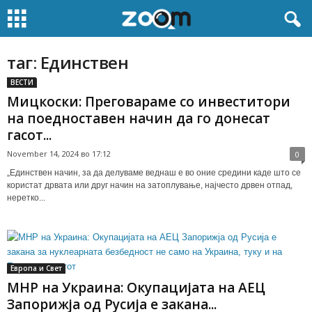
таг: Единствен
ВЕСТИ
Мицкоски: Преговараме со инвеститори
на поедноставен начин да го донесат
гасот...
November 14, 2024 во 17:12
0
„Единствен начин, за да делуваме веднаш е во оние средини каде што се
користат дрвата или друг начин на затоплување, најчесто дрвен отпад,
неретко...
Европа и Свет
МНР на Украина: Окупацијата на АЕЦ
Запорижја од Русија е закана...