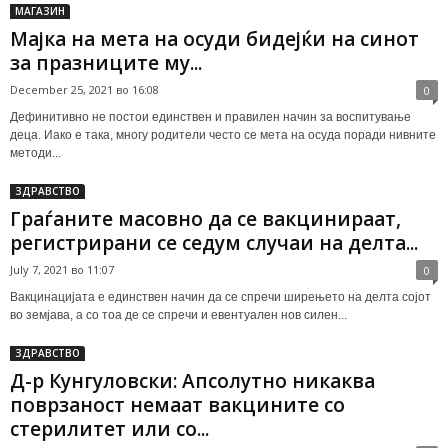
МАГАЗИН
Мајка на мета на осуди бидејќи на синот
за празниците му...
December 25, 2021 во 16:08
0
Дефинитивно не постои единствен и правилен начин за воспитување
деца. Иако е така, многу родители често се мета на осуда поради нивните
методи...
ЗДРАВСТВО
Граѓаните масовно да се вакцинираат,
регистрирани се седум случаи на делта...
July 7, 2021 во 11:07
0
Вакцинацијата е единствен начин да се спречи ширењето на делта сојот
во земјава, а со тоа де се спречи и евентуален нов силен...
ЗДРАВСТВО
Д-р Кунгуловски: Апсолутно никаква
поврзаност немаат вакцините со
стерилитет или со...