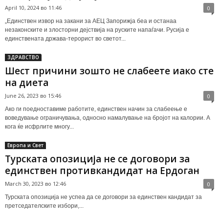
April 10, 2024 во 11:46
0
„Единствен извор на закани за АЕЦ Запорижја беа и останаа
незаконските и злосторни дејствија на руските напаѓачи. Русија е
единствената држава-терорист во светот...
ЗДРАВСТВО
Шест причини зошто не слабеете иако сте
на диета
June 26, 2023 во 15:46
0
Ако ги поедноставиме работите, единствен начин за слабеење е
воведување ограничувања, односно намалување на бројот на калории. А
кога ќе исфрлите многу...
Европа и Свет
Турската опозиција не се договори за
единствен противкандидат на Ердоган
March 30, 2023 во 12:46
0
Турската опозиција не успеа да се договори за единствен кандидат за
претседателските избори,...