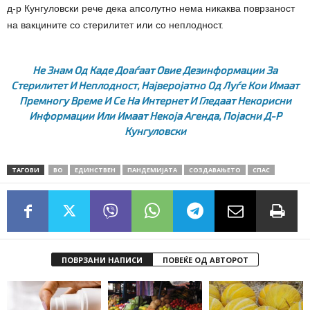
д-р Кунгуловски рече дека апсолутно нема никаква поврзаност
на вакцините со стерилитет или со неплодност.
Не Знам Од Каде Доаѓаат Овие Дезинформации За
Стерилитет И Неплодност, Најверојатно Од Луѓе Кои Имаат
Премногу Време И Се На Интернет И Гледаат Некорисни
Информации Или Имаат Некоја Агенда,
Појасни Д-Р
Кунгуловски
ТАГОВИ
ВО
ЕДИНСТВЕН
ПАНДЕМИЈАТА
СОЗДАВАЊЕТО
СПАС
ПОВРЗАНИ НАПИСИ
ПОВЕЌЕ ОД АВТОРОТ