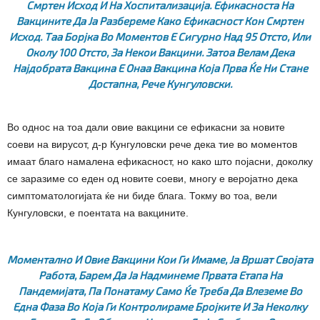
Смртен Исход И На Хоспитализација. Ефикасноста На
Вакцините Да Ја Разбереме Како Ефикасност Кон Смртен
Исход. Таа Борјка Во Моментов Е Сигурно Над 95 Отсто, Или
Околу 100 Отсто, За Некои Вакцини. Затоа Велам Дека
Најдобрата Вакцина Е Онаа Вакцина Која Прва Ќе Ни Стане
Достапна
, Рече Кунгуловски.
Во однос на тоа дали овие вакцини се ефикасни за новите
соеви на вирусот, д-р Кунгуловски рече дека тие во моментов
имаат благо намалена ефикасност, но како што појасни, доколку
се заразиме со еден од новите соеви, многу е веројатно дека
симптоматологијата ќе ни биде блага. Токму во тоа, вели
Кунгуловски, е поентата на вакцините.
Моментално И Овие Вакцини Кои Ги Имаме, Ја Вршат Својата
Работа, Барем Да Ја Надминеме Првата Етапа На
Пандемијата, Па Понатаму Само Ќе Треба Да Влеземе Во
Една Фаза Во Која Ги Контролираме Бројките И За Неколку