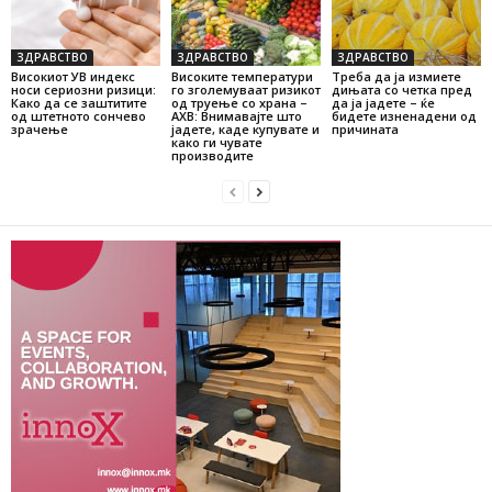
ЗДРАВСТВО
ЗДРАВСТВО
ЗДРАВСТВО
Високиот УВ индекс
Високите температури
Треба да ја измиете
носи сериозни ризици:
го зголемуваат ризикот
дињата со четка пред
Како да се заштитите
од труење со храна –
да ја јадете – ќе
од штетното сончево
АХВ: Внимавајте што
бидете изненадени од
зрачење
јадете, каде купувате и
причината
како ги чувате
производите