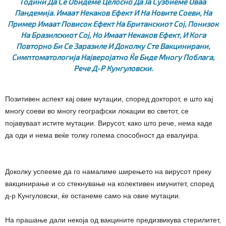
Години Да Се Обидеме Целосно Да Ја Сузбиеме Оваа
Пандемија. Имаат Некаков Ефект И На Новите Соеви, На
Пример Имаат Повисок Ефект На Британскиот Сој, Понизок
На Бразилскиот Сој, Но Имаат Некаков Ефект, И Кога
Повторно Би Се Заразиле И Доколку Сте Вакцинирани,
Симптоматологија Најверојатно Ќе Биде Многу Поблага,
Рече Д-Р Кунгуловски.
Позитивен аспект кај овие мутации, според докторот, е што кај
многу соеви во многу географски локации во светот, се
појавуваат истите мутации. Вирусот, како што рече, нема каде
да оди и нема веќе толку голема способност да евалуира.
Доколку успееме да го намалиме ширењето на вирусот преку
вакцинирање и со стекнување на колективен имунитет, според
д-р Кунгуловски, ќе останеме само на овие мутации.
На прашање дали некоја од вакцините предизвикува стерилитет,