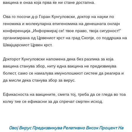
вакцина е онаа која прва ќе ни стане достапна.
Ова го посочи д-р Горан Кунгуловски, доктор на науки по
геномика и молекуларна епигеномика на денешната онлајн
конференција „Информирај се! твое право, твоја сигурност!“
организирана од Црвениот крст на град Скопје, со поддршка на
Швајцарскиот Црвен крст.
Докторот Кунгуловски напомена дека без разлика за која
вакцина станува збор, ниту една вакцина не предизвикува
болест, само се намалува имунолошкиот систем да реагира и
да мисли дека станува збор за вирус.
Ефикасноста на вакцините, смета тој, треба да се гледа во тоа
колку тие се ефикасни за да спречат смртен исход.
Овој Вирус Предизвикува Релативно Висок Процент На