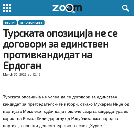
ВЕСТИ
ЕВРОПА И СВЕТ
Турската опозиција не се
договори за единствен
противкандидат на
Ердоган
March 30, 2023 во 12:46
Турската опозиција не успеа да се договори за единствен
кандидат за претседателските избори, откако Мухарем Инџе од
партијата Мемлекет одби да ја повлече својата кандидатура во
корист на Кемал Киличдароглу од Републиканска народна
партија, соопшти денеска турскиот весник „Хуриет“.