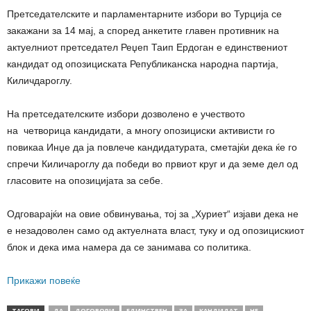
Претседателските и парламентарните избори во Турција се
закажани за 14 мај, а според анкетите главен противник на
актуелниот претседател Реџеп Таип Ердоган е единствениот
кандидат од опозициската Републиканска народна партија,
Киличдароглу.
На претседателските избори дозволено е учеството
на четворица кандидати, а многу опозициски активисти го
повикаа Инџе да ја повлече кандидатурата, сметајќи дека ќе го
спречи Киличароглу да победи во првиот круг и да земе дел од
гласовите на опозицијата за себе.
Одговарајќи на овие обвинувања, тој за „Хуриет“ изјави дека не
е незадоволен само од актуелната власт, туку и од опозицискиот
блок и дека има намера да се занимава со политика.
Прикажи повеќе
ТАГОВИ
ДА
ДОГОВОРИ
ЕДИНСТВЕН
ЗА
КАНДИДАТ
НЕ