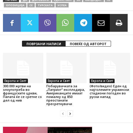
ОПОЗИЦИЈА
СЕ
ТУРСКАТА
УСПЕА
ПОВРЗАНИ НАПИСИ
ПОВЕЌЕ ОД АВТОРОТ
Европа и Свет
Европа и Свет
Европа и Свет
300.000 жртви на
Побарувачката за
(Фото/видео) Еден од
злоупотреба во
„Патриот“ експлодира,
најголемите украински
француските цркви,
Американците имаат
стадиони погоден во
Папата ќе се сретне со
помалку од 850
руски напад
дел од нив
преостанати
пресретнувачи