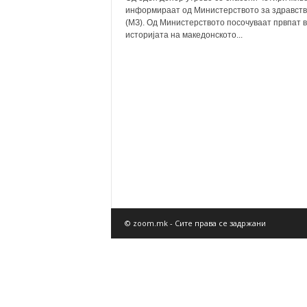
информираат од Министерството за здравст
(МЗ). Од Министерството посочуваат првпат 
историјата на македонското...
© zoom.mk - Сите права се задржани