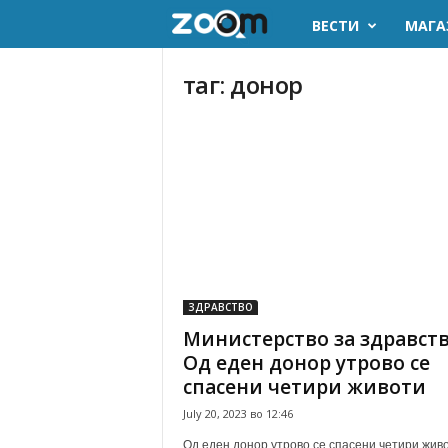
ВЕСТИ
МАГА
z
o
таг: донор
o
m
.
m
k
ЗДРАВСТВО
Министерство за здравств
Од еден донор утрово се
спасени четири животи
July 20, 2023 во 12:46
Од еден донор утрово се спасени четири живо