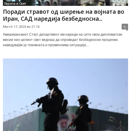
Европа и Свет
Поради стравот од ширење на војната во
Иран, САД наредија безбедносна...
March 17, 2026 во 21:16
0
Американскиот Стејт департмент им нареди на сите свои дипломатски
мисии низ целиот свет веднаш да спроведат безбедносни проценки,
наведувајќи ја тековната и променлива ситуација...