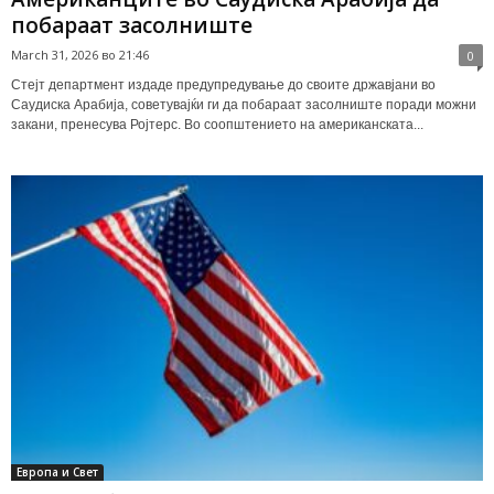
побараат засолниште
March 31, 2026 во 21:46
0
Стејт департмент издаде предупредување до своите државјани во
Саудиска Арабија, советувајќи ги да побараат засолниште поради можни
закани, пренесува Ројтерс. Во соопштението на американската...
Европа и Свет