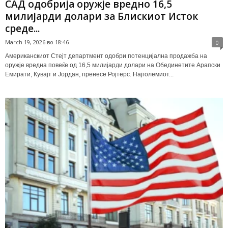
САД одобрија оружје вредно 16,5
милијарди долари за Блискиот Исток
среде...
March 19, 2026 во 18:46
0
Американскиот Стејт департмент одобри потенцијална продажба на
оружје вредна повеќе од 16,5 милијарди долари на Обединетите Арапски
Емирати, Кувајт и Јордан, пренесе Ројтерс. Најголемиот...