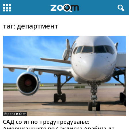
таг: департмент
Европа и Свет
САД со итно предупредување:
Американците во Саудиска Арабија да