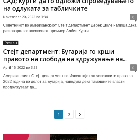
САД: Курти да го одложи спроведувањето
на одлуката за табличките
November 20, 2022 во 3:34
0
Советникот во американскиот Стејт департмент Дерек Шоле напиша дека
разговарал со косовскиот премиер Албин Курти...
Регион
Стејт департмент: Бугарија го крши
правото на слобода на здружување на...
April 15, 2022 во 3:33
0
Американскиот Стејт департмент во Извештајот за човековите права за
2022 година во делот за Бугарија, наведува дека тамошните власти
продолжуваат да...
1
2