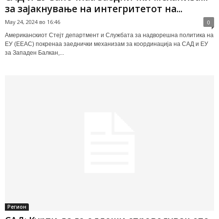
за зајакнување на интегритетот на...
May 24, 2024 во 16:46
0
Американскиот Стејт департмент и Службата за надворешна политика на
ЕУ (ЕЕАС) покренаа заеднички механизам за координација на САД и ЕУ
за Западен Балкан,...
Регион