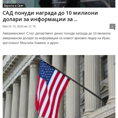
Европа и Свет
САД понуди награда до 10 милиони
долари за информации за ...
March 13, 2026 во 21:16
0
Американскиот Стејт департмент денес понуди награда до 10 милиони
американски долари за информации за новиот врховен лидер на Иран,
ајатолахот Моџтаба Хамнеи, и други...