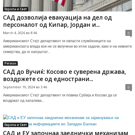
Европа и Свет
САД дозволија евакуација на дел од
персоналот од Кипар, Јордан и...
March 4, 2026 во 8:46
0
Американскиот Стејт департмент ги овласти службениците на
американската влада кои не се вклучени во итни задачи, како и на нивните
семејства, да го напуштат...
Регион
САД до Вучиќ: Косово е суверена држава,
воздржете се од еднострани...
September 19, 2024 во 3:46
0
Американскиот Стејт департмент ги повика Србија и Косово да се
воздржат од запалива...
Европа и Свет
САД и ЕУ започнаа заеднички механизам