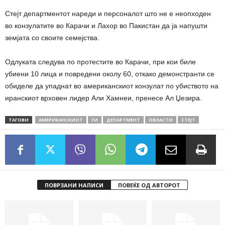
Стејт департментот нареди и персоналот што не е неопходен
во конзулатите во Карачи и Лахор во Пакистан да ја напушти
земјата со своите семејства.
Одлуката следува по протестите во Карачи, при кои биле
убиени 10 лица и повредени околу 60, откако демонстранти се
обиделе да упаднат во американскиот конзулат по убиството на
иранскиот врховен лидер Али Хамнеи, пренесе Ал Џезира.
ТАГОВИ
АМЕРИКАНСКИОТ
ГИ
ДЕПАРТМЕНТ
ОВЛАСТИ
СТЕЈТ
ПОВРЗАНИ НАПИСИ
ПОВЕЌЕ ОД АВТОРОТ