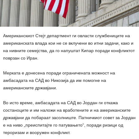
Американскиот Стејт департмент ги овласти службениците на
американската влада кои не се вклучени во итни задачи, како и
на нивните семејства, да го напуштат Кипар поради конфликтот
поврзан со Иран.
Мерката е донесена поради ограничената можност на
амбасадата на САД во Никозија да им помогне на
американските државјани.
Во исто време, амбасадата на САД во Јордан ги откажа
состаноците и им наложи на вработените и на американските
државјани да побараат засолниште. Патничкиот совет за Јордан
е на ниво „преиспитајте го патувањето“, поради ризици од
тероризам и вооружен конфликт.