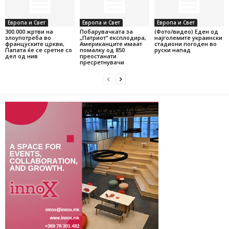
Европа и Свет
Европа и Свет
Европа и Свет
300.000 жртви на
Побарувачката за
(Фото/видео) Еден од
злоупотреба во
„Патриот“ експлодира,
најголемите украински
француските цркви,
Американците имаат
стадиони погоден во
Папата ќе се сретне со
помалку од 850
руски напад
дел од нив
преостанати
пресретнувачи