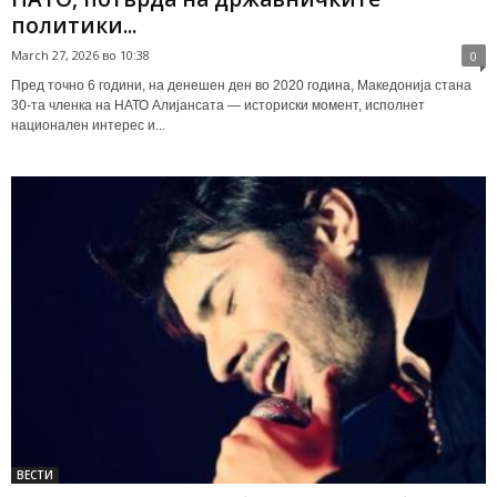
политики...
March 27, 2026 во 10:38
0
Пред точно 6 години, на денешен ден во 2020 година, Македонија стана
30-та членка на НАТО Алијансата — историски момент, исполнет
национален интерес и...
ВЕСТИ