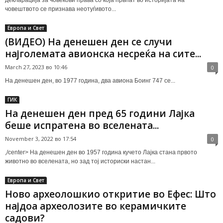
човештвото се признава неотуѓивото...
Европа и Свет
(ВИДЕО) На денешен ден се случи
најголемата авионска несреќа на сите...
March 27, 2023 во 10:46
0
На денешен ден, во 1977 година, два авиона Боинг 747 се...
ГИК
На денешен ден пред 65 години Лајка
беше испратена во вселената...
November 3, 2022 во 17:54
0
,/center> На денешен ден во 1957 година кучето Лајка стана првото
животно во вселената, но зад тој историски настан...
Европа и Свет
Ново археолошкио откритие во Ефес: Што
најдоа археолозите во керамичките
садови?