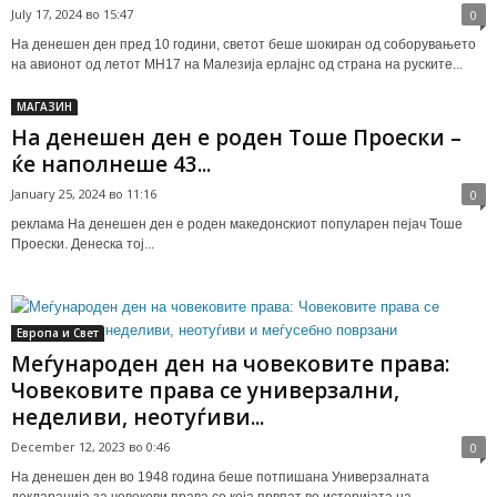
July 17, 2024 во 15:47
0
На денешен ден пред 10 години, светот беше шокиран од соборувањето
на авионот од летот MH17 на Малезија ерлајнс од страна на руските...
МАГАЗИН
На денешен ден е роден Тоше Проески –
ќе наполнеше 43...
January 25, 2024 во 11:16
0
реклама На денешен ден е роден македонскиот популарен пејач Тоше
Проески. Денеска тој...
Европа и Свет
Меѓународен ден на човековите права:
Човековите права се универзални,
неделиви, неотуѓиви...
December 12, 2023 во 0:46
0
На денешен ден во 1948 година беше потпишана Универзалната
декларација за човекови права со која првпат во историјата на