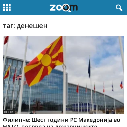
таг: денешен
ВЕСТИ
Филипче: Шест години РС Македонија во
НАТО, потврда на државничките