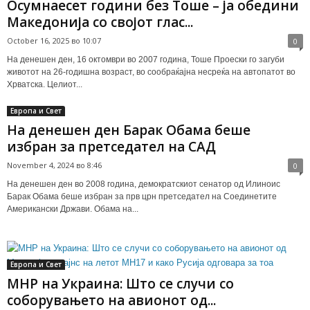
Осумнаесет години без Тоше – ја обедини
Македонија со својот глас...
October 16, 2025 во 10:07
0
На денешен ден, 16 октомври во 2007 година, Тоше Проески го загуби
животот на 26-годишна возраст, во сообраќајна несреќа на автопатот во
Хрватска. Целиот...
Европа и Свет
На денешен ден Барак Обама беше
избран за претседател на САД
November 4, 2024 во 8:46
0
На денешен ден во 2008 година, демократскиот сенатор од Илиноис
Барак Обама беше избран за прв црн претседател на Соединетите
Американски Држави. Обама на...
Европа и Свет
МНР на Украина: Што се случи со
соборувањето на авионот од...