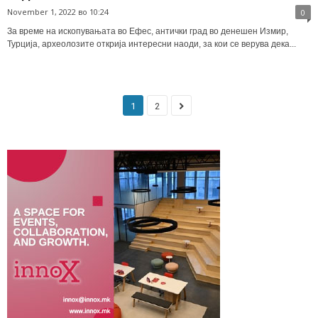
November 1, 2022 во 10:24
0
За време на ископувањата во Ефес, антички град во денешен Измир,
Турција, археолозите открија интересни наоди, за кои се верува дека...
1
2