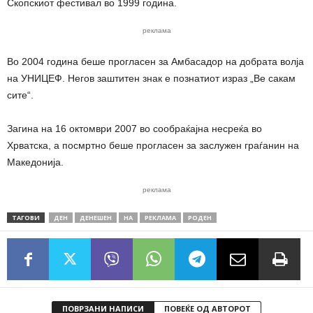
Скопскиот фестивал во 1999 година.
реклама
Во 2004 година беше прогласен за Амбасадор на добрата волја
на УНИЦЕФ. Негов заштитен знак е познатиот израз „Ве сакам
сите“.
Загина на 16 октомври 2007 во сообраќајна несреќа во
Хрватска, а посмртно беше прогласен за заслужен граѓанин на
Македонија.
реклама
ТАГОВИ
ДЕН
ДЕНЕШЕН
НА
РЕКЛАМА
РОДЕН
ПОВРЗАНИ НАПИСИ
ПОВЕЌЕ ОД АВТОРОТ