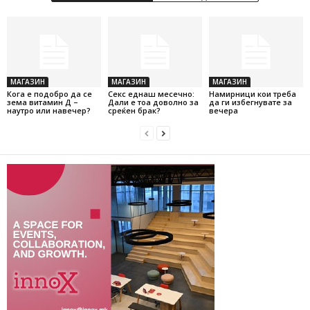
МАГАЗИН
МАГАЗИН
МАГАЗИН
Кога е подобро да се
Секс еднаш месечно:
Намирници кои треба
зема витамин Д –
Дали е тоа доволно за
да ги избегнувате за
наутро или навечер?
среќен брак?
вечера