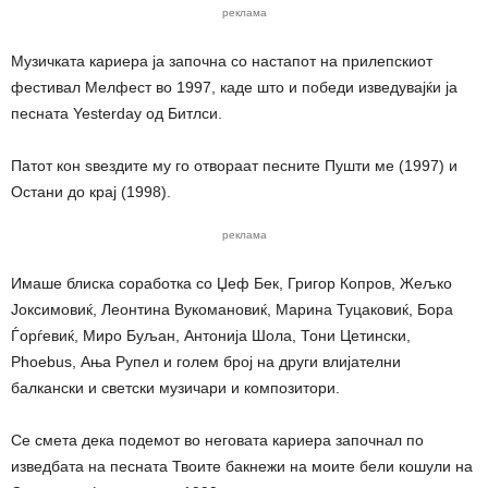
реклама
Музичката кариера ја започна со настапот на прилепскиот
фестивал Мелфест во 1997, каде што и победи изведувајќи ја
песната Yesterday од Битлси.
Патот кон ѕвездите му го отвораат песните Пушти ме (1997) и
Остани до крај (1998).
реклама
Имаше блиска соработка со Џеф Бек, Григор Копров, Жељко
Јоксимовиќ, Леонтина Вукомановиќ, Марина Туцаковиќ, Бора
Ѓорѓевиќ, Миро Буљан, Антонија Шола, Тони Цетински,
Phoebus, Ања Рупел и голем број на други влијателни
балкански и светски музичари и композитори.
Се смета дека подемот во неговата кариера започнал по
изведбата на песната Твоите бакнежи на моите бели кошули на