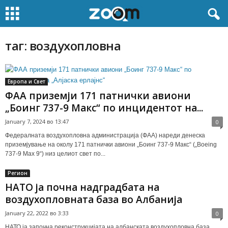
таг: воздухопловна
Европа и Свет
ФАА приземји 171 патнички авиони
„Боинг 737-9 Mакс“ по инцидентот на...
January 7, 2024 во 13:47
0
Федералната воздухопловна администрација (ФАА) нареди денеска
приземјување на околу 171 патнички авиони „Боинг 737-9 Макс“ („Boеing
737-9 Max 9“) низ целиот свет по...
Регион
НАТО ја почна надградбата на
воздухопловната база во Албанија
January 22, 2022 во 3:33
0
НАТО ја започна реконструкцијата на албанската воздухопловна база