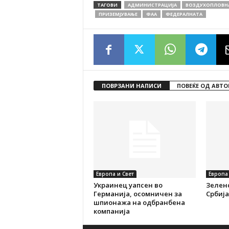
ТАГОВИ
АДМИНИСТРАЦИЈА
ВОЗДУХОПЛОВН
ПРИЗЕМЈУВАЊЕ
ФАА
ФЕДЕРАЛНАТА
ПОВРЗАНИ НАПИСИ
ПОВЕЌЕ ОД АВТО
Европа и Свет
Европа 
Украинец уапсен во
Зеленс
Германија, осомничен за
Србија
шпионажа на одбранбена
компанија