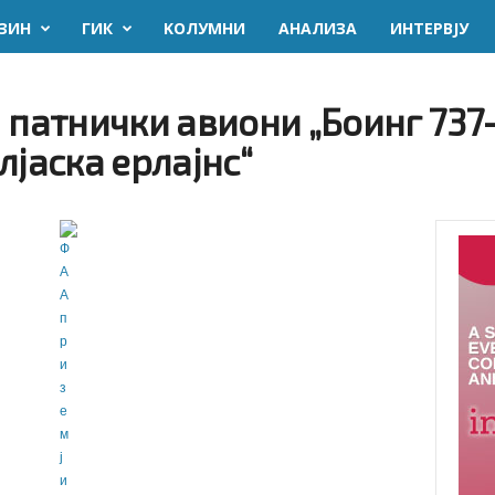
ЗИН
ГИК
KОЛУМНИ
AНАЛИЗА
ИНТЕРВЈУ
 патнички авиони „Боинг 737-
лјаска ерлајнс“