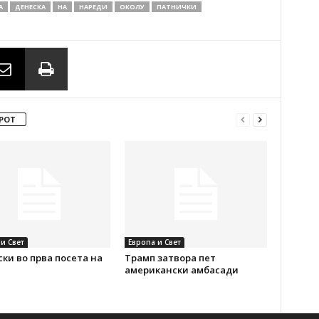
А
ДЕНЕСКА
НА
НАРЕДИ
ОКОЛУ
ПАТНИЧКИ
РОТ
и Свет
Европа и Свет
ки во прва посета на
Трамп затвора пет
американски амбасади