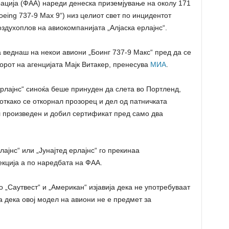
ција (ФАА) нареди денеска приземјување на околу 171
oеing 737-9 Max 9“) низ целиот свет по инцидентот
оздухоплов на авиокомпанијата „Алјаска ерлајнс“.
 веднаш на некои авиони „Боинг 737-9 Макс“ пред да се
торот на агенцијата Мајк Витакер, пренесува
МИА
.
ерлајнс“ синоќа беше принуден да слета во Портленд,
откако се откорнал прозорец и дел од патничката
л произведен и добил сертификат пред само два
лајнс“ или „Јунајтед ерлајнс“ го прекинаа
кција а по наредбата на ФАА.
 „Саутвест“ и „Американ“ изјавија дека не употребуваат
ја дека овој модел на авиони не е предмет за