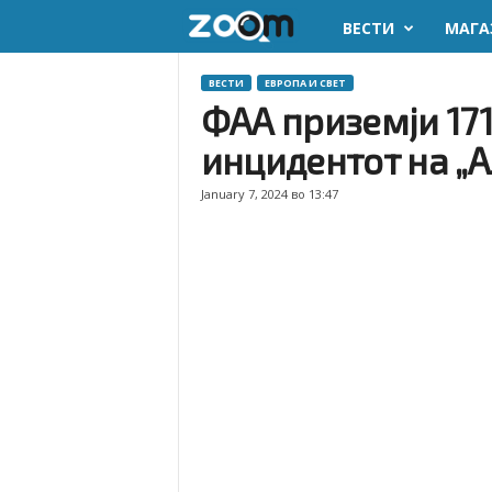
ВЕСТИ
МАГА
z
o
ВЕСТИ
ЕВРОПА И СВЕТ
ФАА приземји 171
o
инцидентот на „А
m
January 7, 2024 во 13:47
.
m
k