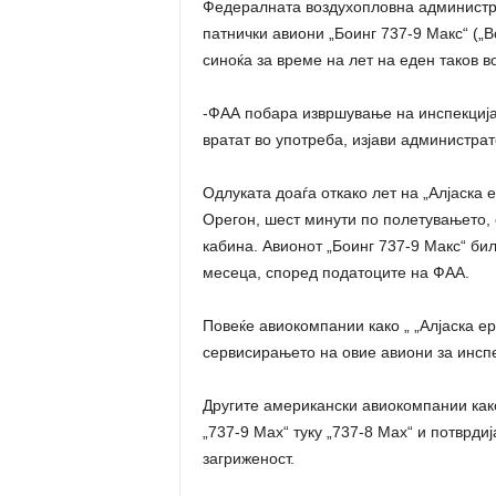
Федералната воздухопловна администра
патнички авиони „Боинг 737-9 Макс“ („B
синоќа за време на лет на еден таков в
-ФАА побара извршување на инспекција
вратат во употреба, изјави администра
Одлуката доаѓа откако лет на „Алјаска 
Орегон, шест минути по полетувањето, 
кабина. Авионот „Боинг 737-9 Макс“ би
месеца, според податоците на ФАА.
Повеќе авиокомпании како „ „Алјаска ер
сервисирањето на овие авиони за инспе
Другите американски авиокомпании како
„737-9 Max“ туку „737-8 Max“ и потврди
загриженост.