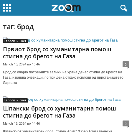
таг: брод
Европа и Свет
Првиот брод со хуманитарна помош
стигна до брегот на Газа
March 15, 2024 во 15:46
0
Брод со очајно потребните залихи на храна денес стигна до брегот на
Газа, изјавија очевидци, по три дена откако исплови од пристаништето
Ларнака...
Европа и Свет
Шпански брод со хуманитарна помош
стигна до брегот на Газа
March 15, 2024 во 14:46
0
Шпанскиот хуманитарен брод „Оупен Армс“ (Open Arms) денеска