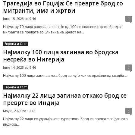
Трагедија во Грција: Се преврте брод со
мигранти, има и жртви
June 15, 2023 во 9:46
0
Најмалку 79 лица загинаа, а повеќе од 100 се спасени откако брод со
мигранти се преврте во близина на брегот на...
Европа и Свет
Најмалку 100 лица загинаа во бродска
несреќа во Нигерија
June 14, 2023 во 9:46
0
Најмалку 100 лица загинаа кога брод со луѓе кои се враќале од свадба...
Европа и Свет
Најмалку 22 лица загинаа откако брод се
преврте во Индија
May 8, 2023 во 10:46
0
Најмалку 22 лица се удавија кога туристички брод се преврте во јужната
индиска...