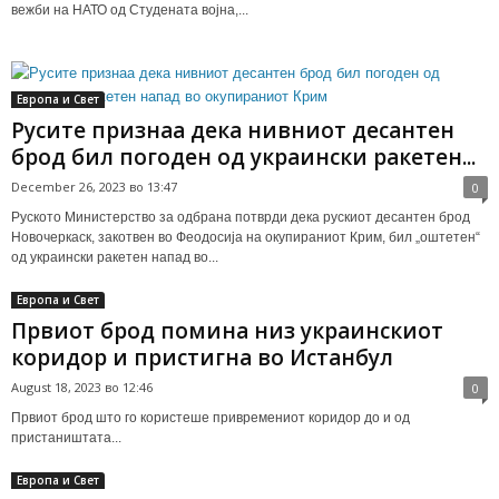
вежби на НАТО од Студената војна,...
Европа и Свет
Русите признаа дека нивниот десантен
брод бил погоден од украински ракетен...
December 26, 2023 во 13:47
0
Руското Министерство за одбрана потврди дека рускиот десантен брод
Новочеркаск, закотвен во Феодосија на окупираниот Крим, бил „оштетен“
од украински ракетен напад во...
Европа и Свет
Првиот брод помина низ украинскиот
коридор и пристигна во Истанбул
August 18, 2023 во 12:46
0
Првиот брод што го користеше привремениот коридор до и од
пристаништата...
Европа и Свет