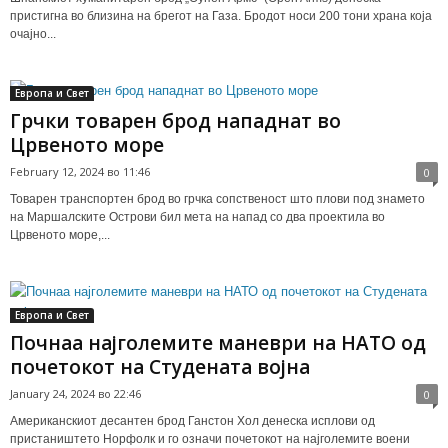
пристигна во близина на брегот на Газа. Бродот носи 200 тони храна која
очајно...
Европа и Свет
Грчки товарен брод нападнат во
Црвеното море
February 12, 2024 во 11:46
0
Товарен транспортен брод во грчка сопственост што плови под знамето
на Маршалските Острови бил мета на напад со два проектила во
Црвеното море,...
Европа и Свет
Почнаа најголемите маневри на НАТО од
почетокот на Студената војна
January 24, 2024 во 22:46
0
Американскиот десантен брод Ганстон Хол денеска исплови од
пристаништето Норфолк и го означи почетокот на најголемите воени