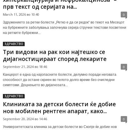
прв текст од серијата на...
March 11, 2026 во 10:40
0
Здружението за ретки болести „Ретко е да си редок“ во текот на Месецот
на бубрежните заболувања започнува серија стручни текстови посветени
на ретките бубрежни...
ЗДРАВСТВО
Три видови на рак кои најтешко се
дијагностицираат според лекарите
September 21, 2024 во 18:46
0
Канцерот е една од најопасните болести, делумно поради неговата
способност да остане скриен во телото долго време без очигледни
симптоми. Доцнењето во дијагнозата...
ЗДРАВСТВО
Клиниката за детски болести ќе добие
нов мобилен рентген апарат, како...
September 20, 2024 во 14:46
0
Универзитетската клиника за детски болести во Скопје ќе добие нов