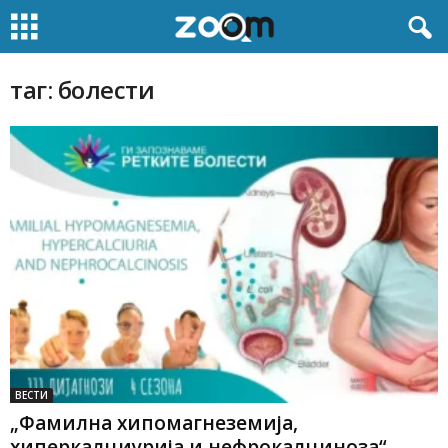
таг: болести
ВЕСТИ
„Фамилна хипомагнеземија,
хиперкалциурија и нефрокалциноза“ –