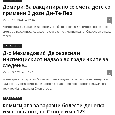
Демири: За вакцинирано се смета дете со
примени 3 дози Ди-Те-Пер
March 13, 2024 во 22:46
0
Комисијата за заразни болести утре ќе ги решава дилемите кое дете се
смета за вакцинирано, а кое некомплетно имунизирано. Ова следи откако
голем...
ЗДРАВСТВО
Д-р Мехмедовиќ: Да се засили
инспекцискиот надзор во градинките за
следење...
March 5, 2024 во 15:46
0
Комисијата за заразни болести препорачува да се засили инспекцискиот
надзор на Државниот санитарен и здравствен инспекторат (ДЗСИ) на
територијата на град Скопје, со...
ЗДРАВСТВО
Комисијата за заразни болести денеска
има состанок, во Скопје има 123...