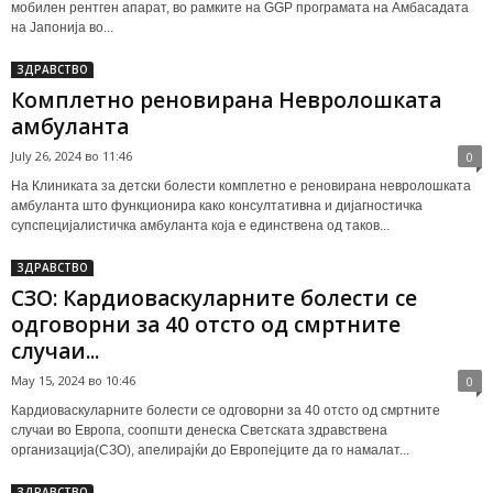
мобилен рентген апарат, во рамките на GGP програмата на Амбасадата
на Јапонија во...
ЗДРАВСТВО
Комплетно реновирана Невролошката
амбуланта
July 26, 2024 во 11:46
0
На Клиниката за детски болести комплетно e реновирана невролошката
амбуланта што функционира како консултативна и дијагностичка
супспецијалистичка амбуланта која е единствена од таков...
ЗДРАВСТВО
СЗО: Кардиоваскуларните болести се
одговорни за 40 отсто од смртните
случаи...
May 15, 2024 во 10:46
0
Кардиоваскуларните болести се одговорни за 40 отсто од смртните
случаи во Европа, соопшти денеска Светската здравствена
организација(СЗО), апелирајќи до Европејците да го намалат...
ЗДРАВСТВО