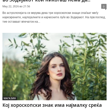
May 22, 2026 во 21:56
0
Во астрологијата се верува дека три хороскопски знаци спаѓаат меѓу
најискрените, најлојалните и најчесните луѓе во Зодијакот. На прв поглед,
тие оставаат впечаток на...
МАГАЗИН
Кој хороскопски знак има најмалку среќа