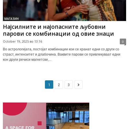
МАГАЗИН
Најсилните и најопасните љубовни
парови се комбинации од овие знаци
October 19, 2025 во 13:16
0
Во астрологијата, постојат комбинации кои се хранат едни со други со
страст, интензитет и длабочина. Ваквите парови се привлекуваат едни
кон други речиси магнетски,...
1
2
3