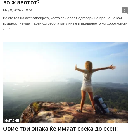
во животот?
May 8, 2026 во 8:56
0
Во светот на астрологијата, често се бараат одговори на прашања кои
всушност немаат јасен одговор, а меѓу нив е и прашањето кој хороскопски
знак...
МАГАЗИН
Овие три знака ќе имаат среќа до есен: