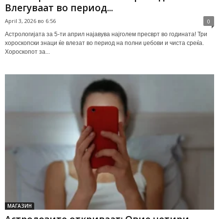
Влегуваат во период...
April 3, 2026 во 6:56
0
Астрологијата за 5-ти април најавува најголем пресврт во годината! Три
хороскопски знаци ќе влезат во период на полни џебови и чиста среќа.
Хороскопот за...
МАГАЗИН