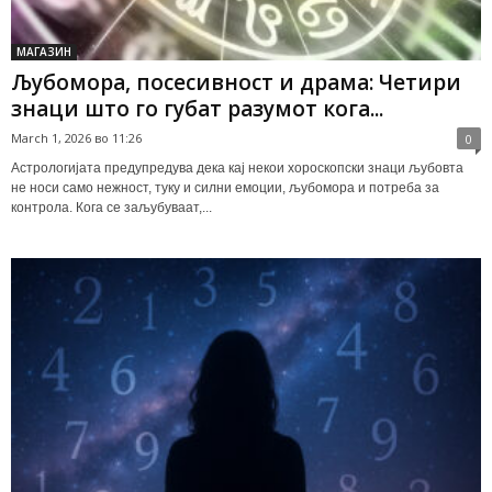
МАГАЗИН
Љубомора, посесивност и драма: Четири
знаци што го губат разумот кога...
March 1, 2026 во 11:26
0
Астрологијата предупредува дека кај некои хороскопски знаци љубовта
не носи само нежност, туку и силни емоции, љубомора и потреба за
контрола. Кога се заљубуваат,...