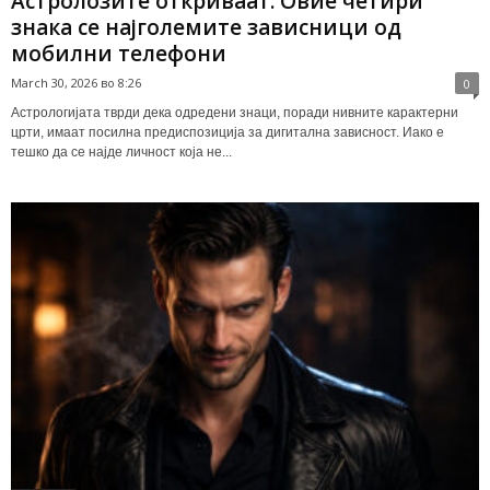
Астролозите откриваат: Овие четири
знака се најголемите зависници од
мобилни телефони
March 30, 2026 во 8:26
0
Астрологијата тврди дека одредени знаци, поради нивните карактерни
црти, имаат посилна предиспозиција за дигитална зависност. Иако е
тешко да се најде личност која не...