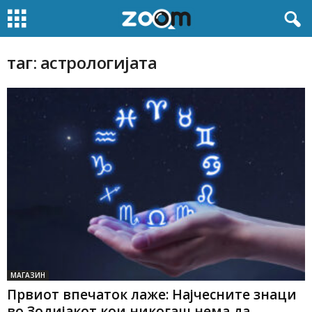
таг: астрологијата
МАГАЗИН
Првиот впечаток лаже: Најчесните знаци
во Зодијакот кои никогаш нема да...