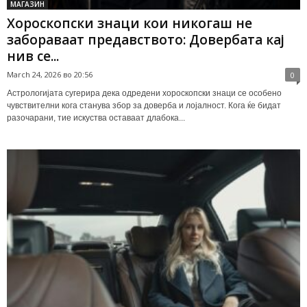
МАГАЗИН
Хороскопски знаци кои никогаш не
забораваат предавството: Довербата кај
нив се...
March 24, 2026 во 20:56
0
Астрологијата сугерира дека одредени хороскопски знаци се особено
чувствителни кога станува збор за доверба и лојалност. Кога ќе бидат
разочарани, тие искуства оставаат длабока...