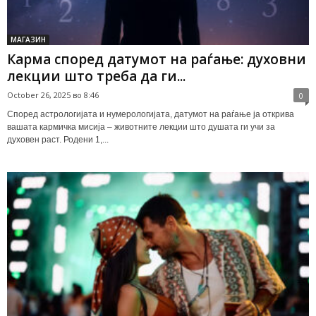
МАГАЗИН
Карма според датумот на раѓање: духовни
лекции што треба да ги...
October 26, 2025 во 8:46
0
Според астрологијата и нумерологијата, датумот на раѓање ја открива
вашата кaрмичка мисија – животните лекции што душата ги учи за
духовен раст. Родени 1,...