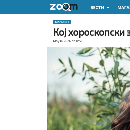
ВЕСТИ
МАГА
z
o
МАГАЗИН
Кој хороскопски 
o
May 8, 2026 во 8:56
m
.
m
k