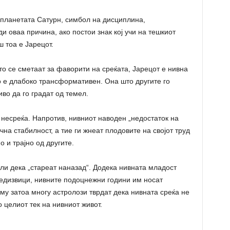
о планетата Сатурн, симбол на дисциплина,
 оваа причина, ако постои знак кој учи на тешкиот
ш тоа е Јарецот.
то се сметаат за фаворити на среќата, Јарецот е нивна
но е длабоко трансформативен. Она што другите го
во да го градат од темел.
 несреќа. Напротив, нивниот наводен „недостаток на
чна стабилност, а тие ги жнеат плодовите на својот труд
о и трајно од другите.
ели дека „стареат наназад“. Додека нивната младост
едизвици, нивните подоцнежни години им носат
му затоа многу астролози тврдат дека нивната среќа не
 целиот тек на нивниот живот.