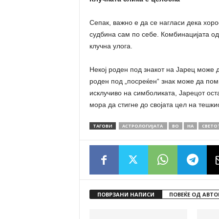
Сепак, важно е да се нагласи дека хоро
судбина сам по себе. Комбинацијата од 
клучна улога.
Некој роден под знакот на Јарец може д
роден под „посреќен“ знак може да поми
исклучиво на симболиката, Јарецот остан
мора да стигне до својата цел на тешки
ТАГОВИ
АСТРОЛОГИЈАТА
ВО
НА
СВЕТО
ПОВРЗАНИ НАПИСИ
ПОВЕЌЕ ОД АВТО