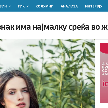
ЗИН
ГИК
KОЛУМНИ
AНАЛИЗА
ИНТЕРВЈУ
знак има најмалку среќа во 