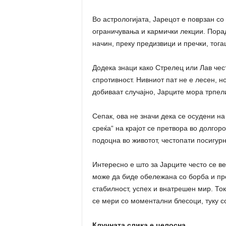
Во астрологијата, Јарецот е поврзан с
ограничувања и кармички лекции. Поради
начин, преку предизвици и пречки, тога
Додека знаци како Стрелец или Лав чес
спротивност. Нивниот пат не е лесен, 
добиваат случајно, Јарците мора трпели
Сепак, ова не значи дека се осудени на
среќа“ на крајот се претвора во долгоро
подоцна во животот, честопати посигурн
Интересно е што за Јарците често се в
може да биде обележана со борба и пр
стабилност, успех и внатрешен мир. Ток
се мери со моментални блесоци, туку со
Клучната слика е целосна