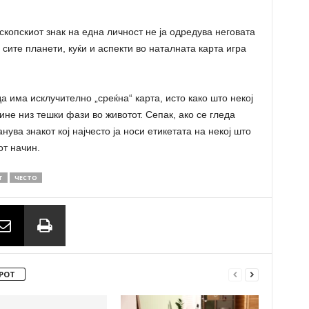
скопскиот знак на една личност не ја одредува неговата
сите планети, куќи и аспекти во наталната карта игра
а има исклучително „среќна“ карта, исто како што некој
не низ тешки фази во животот. Сепак, ако се гледа
ува знакот кој најчесто ја носи етикетата на некој што
от начин.
Т
ЧЕСТО
РОТ