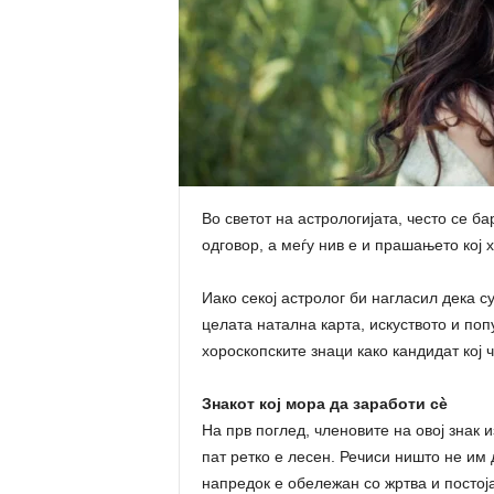
Во светот на астрологијата, често се 
одговор, а меѓу нив е и прашањето кој 
Иако секој астролог би нагласил дека с
целата натална карта, искуството и поп
хороскопските знаци како кандидат кој 
Знакот кој мора да заработи сè
На прв поглед, членовите на овој знак 
пат ретко е лесен. Речиси ништо не им 
напредок е обележан со жртва и постој