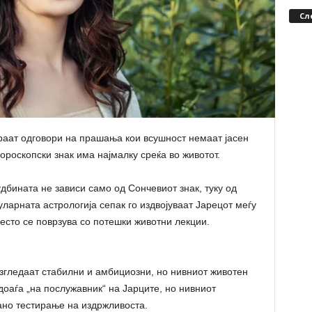
Сл
бараат одговори на прашања кои всушност немаат јасен
хороскопски знак има најмалку среќа во животот.
удбината не зависи само од Сончевиот знак, туку од
уларната астрологија сепак го издвојуваат Јарецот меѓу
често се поврзува со потешки животни лекции.
изгледаат стабилни и амбициозни, но нивниот животен
доаѓа „на послужавник“ на Јарците, но нивниот
ано тестирање на издржливоста.