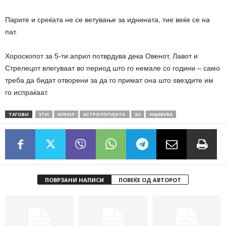
Парите и среќата не се ветување за иднината, тие веќе се на
пат.
Хороскопот за 5-ти април потврдува дека Овенот, Лавот и
Стрелецот влегуваат во период што го немале со години – само
треба да бидат отворени за да го примат она што ѕвездите им
го испраќаат.
ТАГОВИ
5ТИ
АПРИЛ
АСТРОЛОГИЈАТА
ЗА
НАЈАВУВА
ПОВРЗАНИ НАПИСИ
ПОВЕЌЕ ОД АВТОРОТ