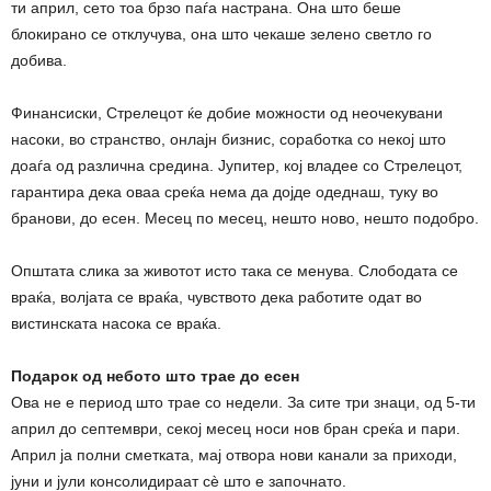
ти април, сето тоа брзо паѓа настрана. Она што беше
блокирано се отклучува, она што чекаше зелено светло го
добива.
Финансиски, Стрелецот ќе добие можности од неочекувани
насоки, во странство, онлајн бизнис, соработка со некој што
доаѓа од различна средина. Јупитер, кој владее со Стрелецот,
гарантира дека оваа среќа нема да дојде одеднаш, туку во
бранови, до есен. Месец по месец, нешто ново, нешто подобро.
Општата слика за животот исто така се менува. Слободата се
враќа, волјата се враќа, чувството дека работите одат во
вистинската насока се враќа.
Подарок од небото што трае до есен
Ова не е период што трае со недели. За сите три знаци, од 5-ти
април до септември, секој месец носи нов бран среќа и пари.
Април ја полни сметката, мај отвора нови канали за приходи,
јуни и јули консолидираат сè што е започнато.