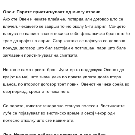
Овен: Парите пристигнуваат од многу страни
Ако сте Овен и чекате плаќање, потврда или договор што се
влечел, чекањето ќе заврши точно околу 5-ти април. Сонцето
влегува во вашиот знак и носи со себе финансиски бран што ќе
трае до крајот на април. Стар контакт се појавува со деловна
понуда, договор што бил застојан е потпишан, пари што биле
заглавени пристигнуваат на сметката.
Но тоа е само првиот бран. Јупитер го поддржува Овенот до
крајот на мај, што значи дека по првата уплата доаѓа втора
шанса, по вториот договор трет повик. Овенот не чека среќа во
овој период, среќата го чека него.
Со парите, животот генерално станува полесен. Вистинските
луѓе се појавуваат во вистинско време и секој чекор оди
полесно отколку што сте навикнати.
Лав: Напорната работа се исплати, и тоа добро