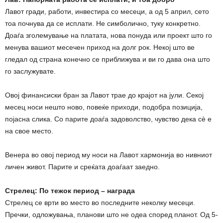
Лавот гради, работи, инвестира со месеци, а од 5 април, сето
тоа почнува да се исплати. Не симболично, туку конкретно.
Доаѓа зголемување на платата, нова понуда или проект што го
менува вашиот месечен приход на долг рок. Некој што ве
гледал од страна конечно се приближува и ви го дава она што
го заслужувате.
Овој финансиски бран за Лавот трае до крајот на јули. Секој
месец носи нешто ново, повеќе приходи, подобра позиција,
појасна слика. Со парите доаѓа задоволство, чувство дека сè е
на свое место.
Венера во овој период му носи на Лавот хармонија во нивниот
личен живот. Парите и среќата доаѓаат заедно.
Стрелец: По тежок период – награда
Стрелец се врти во место во последните неколку месеци.
Пречки, одложувања, планови што не одеа според планот. Од 5-