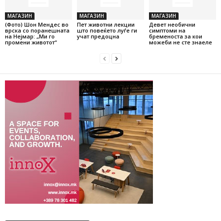
МАГАЗИН
МАГАЗИН
МАГАЗИН
(Фото) Шон Мендес во
Пет животни лекции
Девет необични
врска со поранешната
што повеќето луѓе ги
симптоми на
на Нејмар: „Ми го
учат предоцна
бременоста за кои
промени животот“
можеби не сте знаеле