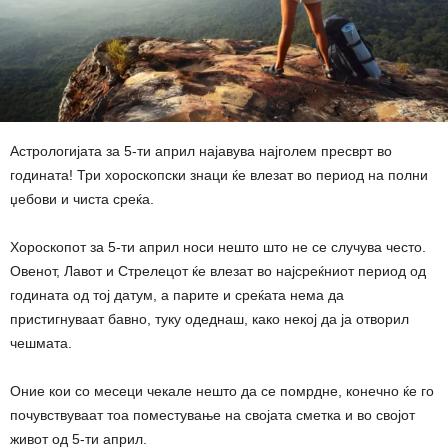
Астрологијата за 5-ти април најавува најголем пресврт во
годината! Три хороскопски знаци ќе влезат во период на полни
џебови и чиста среќа.
Хороскопот за 5-ти април носи нешто што не се случува често.
Овенот, Лавот и Стрелецот ќе влезат во најсреќниот период од
годината од тој датум, а парите и среќата нема да
пристигнуваат бавно, туку одеднаш, како некој да ја отворил
чешмата.
Оние кои со месеци чекале нешто да се помрдне, конечно ќе го
почувствуваат тоа поместување на својата сметка и во својот
живот од 5-ти април.