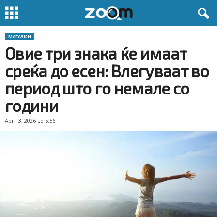
МАГАЗИН
Овие три знака ќе имаат
среќа до есен: Влегуваат во
период што го немале со
години
April 3, 2026 во 6:56