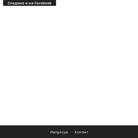
Следине и на Facebook
Импресум
Контакт