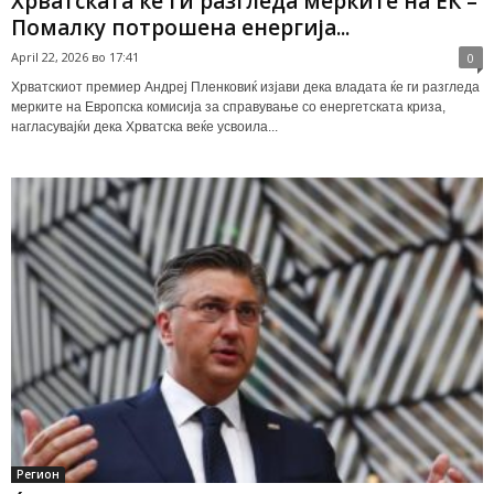
Хрватската ќе ги разгледа мерките на ЕК –
Помалку потрошена енергија...
April 22, 2026 во 17:41
0
Хрватскиот премиер Андреј Пленковиќ изјави дека владата ќе ги разгледа
мерките на Европска комисија за справување со енергетската криза,
нагласувајќи дека Хрватска веќе усвоила...
Регион