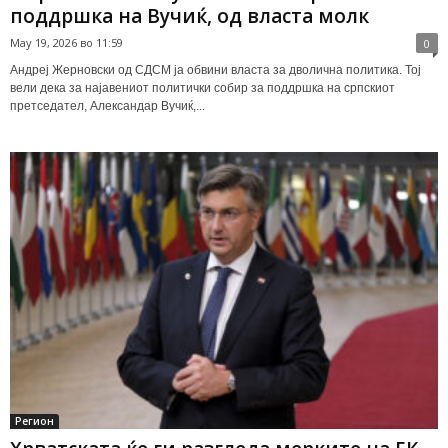
поддршка на Вучиќ, од власта молк
May 19, 2026 во 11:59
0
Андреј Жерновски од СДСМ ја обвини власта за дволична политика. Тој
вели дека за најавениот политички собир за поддршка на српскиот
претседател, Александар Вучиќ,...
Регион