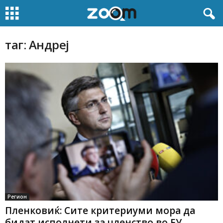
таг: Андреј
Регион
Пленковиќ: Сите критериуми мора да
бидат исполнети за членство во ЕУ