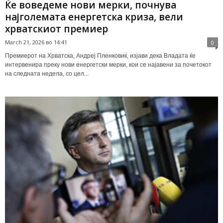
Ќе воведеме нови мерки, почнува
најголемата енергетска криза, вели
хрватскиот премиер
March 21, 2026 во 14:41
0
Премиерот на Хрватска, Андреј Пленковиќ, изјави дека Владата ќе
интервенира преку нови енергетски мерки, кои се најавени за почетокот
на следната недела, со цел...