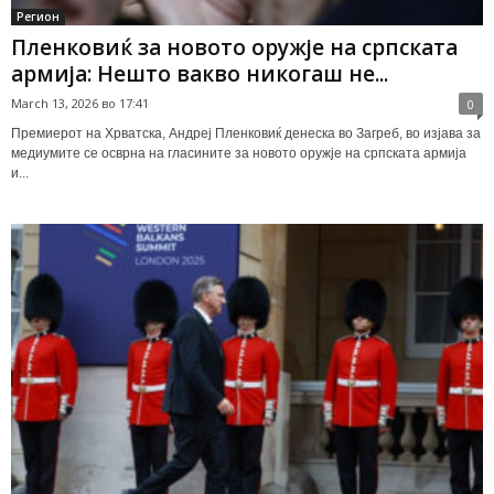
Регион
Пленковиќ за новото оружје на српската
армија: Нешто вакво никогаш не...
March 13, 2026 во 17:41
0
Премиерот на Хрватска, Андреј Пленковиќ денеска во Загреб, во изјава за
медиумите се осврна на гласините за новото оружје на српската армија
и...