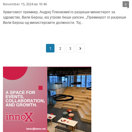
November 15, 2024 во 10:46
0
Хрватскиот премиер, Андреј Пленковиќ го разреши министерот за
здравство, Вили Берош, кој утрово беше уапсен. „Премиерот го разреши
Вили Берош од министерските должности. Тој...
1
2
3