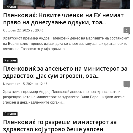
Регион
Пленковиќ: Новите членки на ЕУ немаат
право на донесување одлуки, тоа...
October 22, 2025 во 20:46
0
Хрватскиот премиер Андреј Пленковиќ денес на маргините на состанокот
на Берлинскиот процес изјави дека се спротивставува на идејата новите
членки на Европската унија првично...
Регион
Пленковиќ за апсењето на министерот за
здравство: „Јас сум згрозен, ова...
November 15, 2024 во 12:46
0
Хрватскиот премиер Андреј Пленковиќ денеска по повод апсењето и
разрешувањето на министерот за здравство Вили Берош изјави дека е
згрозен и дека надлежните органи...
Регион
Пленковиќ го разреши министерот за
здравство кој утрово беше уапсен