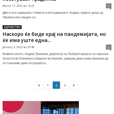
March 17, 2022 во 16:23
0
Две и пол годишниот Никита и петгодишниот Андреј, првите деца од
Украина кои заедно со...
ЗДРАВСТВО
Наскоро ќе биде крај на пандемијата, но
ќе има уште една...
January 5, 2022 во 20:48
0
Инфектологот, Андреј Трампуж, директор на Лабораторијата за заразни
болести во Клиниката Шарите во Берлин, уверува дека нема причина да
се плашиме дека ситуацијата...
1
2
3