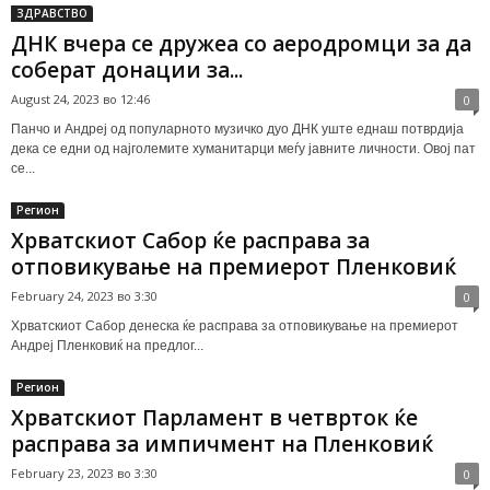
ЗДРАВСТВО
ДНК вчера се дружеа со аеродромци за да
соберат донации за...
August 24, 2023 во 12:46
0
Панчо и Андреј од популарното музичко дуо ДНК уште еднаш потврдија
дека се едни од најголемите хуманитарци меѓу јавните личности. Овој пат
се...
Регион
Хрватскиот Сабор ќе расправа за
отповикување на премиерот Пленковиќ
February 24, 2023 во 3:30
0
Хрватскиот Сабор денеска ќе расправа за отповикување на премиерот
Андреј Пленковиќ на предлог...
Регион
Хрватскиот Парламент в четврток ќе
расправа за импичмент на Пленковиќ
February 23, 2023 во 3:30
0