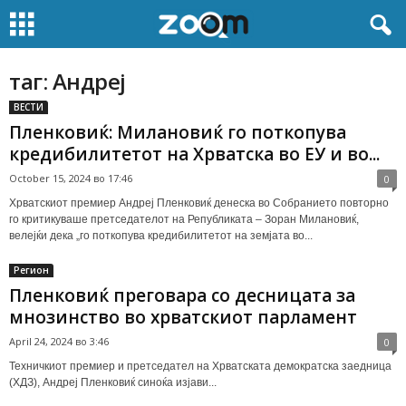
таг: Андреј
ВЕСТИ
Пленковиќ: Милановиќ го поткопува
кредибилитетот на Хрватска во ЕУ и во...
October 15, 2024 во 17:46
0
Хрватскиот премиер Андреј Пленковиќ денеска во Собранието повторно
го критикуваше претседателот на Републиката – Зоран Милановиќ,
велејќи дека „го поткопува кредибилитетот на земјата во...
Регион
Пленковиќ преговара со десницата за
мнозинство во хрватскиот парламент
April 24, 2024 во 3:46
0
Техничкиот премиер и претседател на Хрватската демократска заедница
(ХДЗ), Андреј Пленковиќ синоќа изјави...