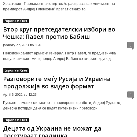
Хрватскиот Парламент в четврток ќе расправа за импичмент на
премиерот Андреј Пленковиќ, првпат откако тој...
Европа и Свет
Втор круг претседателски избори во
Чешка: Павел против Бабиш
January 27, 2023 во 8:20
0
Пензионираниот армиски генерал, Петр Павел, го предизвикува
популистичкиот милијардер Андреј Бабиш во вториот круг од...
Европа и Свет
Разговорите меѓу Русија и Украина
продолжија во видео формат
April 5, 2022 во 12:23
0
Рускиот заменик министер за надворешни работи, Андреј Руденко,
денеска потврди дека се водат интензивни преговори...
Европа и Свет
Децата од Украина не можат да
посетуваат градинка