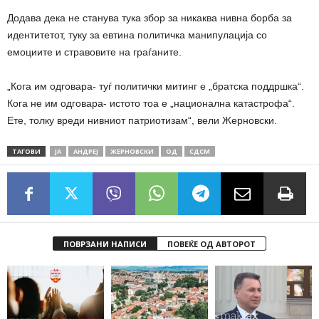
Додава дека не станува тука збор за никаква нивна борба за
идентитетот, туку за евтина политичка манипулација со
емоциите и стравовите на граѓаните.
„Кога им одговара- туѓ политички митинг е „братска поддршка“.
Кога не им одговара- истото тоа е „национална катастрофа“.
Ете, толку вреди нивниот патриотизам“, вели Жерновски.
ТАГОВИ
ЈА
АНДРЕЈ
ЖЕРНОВСКИ
ОД
СДСМ
ПОВРЗАНИ НАПИСИ
ПОВЕЌЕ ОД АВТОРОТ