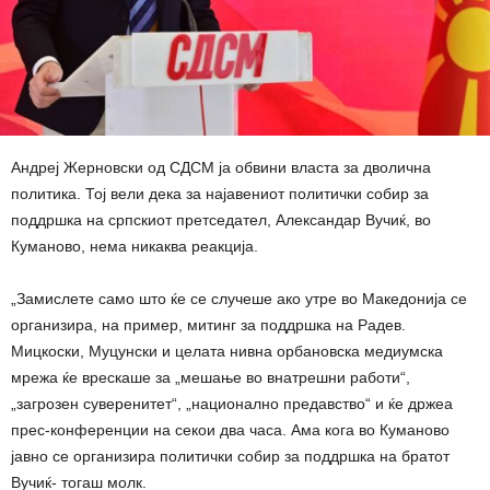
Андреј Жерновски од СДСМ ја обвини власта за дволична
политика. Тој вели дека за најавениот политички собир за
поддршка на српскиот претседател, Александар Вучиќ, во
Куманово, нема никаква реакција.
„Замислете само што ќе се случеше ако утре во Македонија се
организира, на пример, митинг за поддршка на Радев.
Мицкоски, Муцунски и целата нивна орбановска медиумска
мрежа ќе врескаше за „мешање во внатрешни работи“,
„загрозен суверенитет“, „национално предавство“ и ќе држеа
прес-конференции на секои два часа. Ама кога во Куманово
јавно се организира политички собир за поддршка на братот
Вучиќ- тогаш молк.