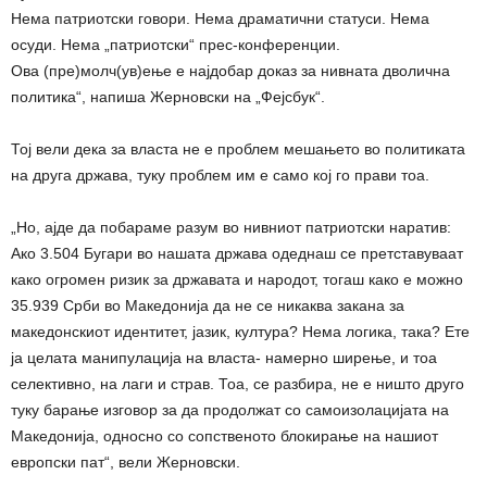
Нема патриотски говори. Нема драматични статуси. Нема
осуди. Нема „патриотски“ прес-конференции.
Ова (пре)молч(ув)ење е најдобар доказ за нивната дволична
политика“, напиша Жерновски на „Фејсбук“.
Тој вели дека за власта не е проблем мешањето во политиката
на друга држава, туку проблем им е само кој го прави тоа.
„Но, ајде да побараме разум во нивниот патриотски наратив:
Ако 3.504 Бугари во нашата држава одеднаш се претставуваат
како огромен ризик за државата и народот, тогаш како е можно
35.939 Срби во Македонија да не се никаква закана за
македонскиот идентитет, јазик, култура? Нема логика, така? Ете
ја целата манипулација на власта- намерно ширење, и тоа
селективно, на лаги и страв. Тоа, се разбира, не е ништо друго
туку барање изговор за да продолжат со самоизолацијата на
Македонија, односно со сопственото блокирање на нашиот
европски пат“, вели Жерновски.