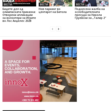
ВЕСТИ
ВЕСТИ
ВЕСТИ
Бидете дел од
Нов паркинг во
Поднесена жалба на
олимписката приказна:
центарот на Битола
ослободителната
Отворени апликации
пресуда за Никола
за волонтери за Игрите
Груевски за „Талир 2″
во Лос Анџелес 2028