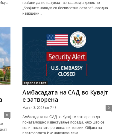
Исус
граѓани да не патуваат во таа земја денес по
„бројните напади со беспилотни летала“ наводно
извршени...
Европа и Свет
Амбасадата на САД во Кувајт
а
е затворена
March 3, 2026 во 7:46
0
0
Амбасадата на САД во Кувајт е затворена до
понатамошно известување поради, како што се
ка
вели, тековните регионални тензии. Објава на
днат
платформата Икс наведува дека...