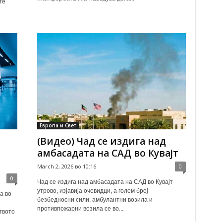
те
Европа и Свет
(Видео) Чад се издига над
амбасадата на САД во Кувајт
March 2, 2026 во 10:16
0
0
Чад се издига над амбасадата на САД во Кувајт
утрово, изјавија очевидци, а голем број
а во
безбедносни сили, амбулантни возила и
противпожарни возила се во...
твото