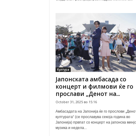
Култура
Јапонската амбасада со
концерт и филмови ќе го
прослави „Денот на...
October 31, 2025 во 15:16
Амбасадата на Јапонија ќе го прослови „Дено
културата“ (се прославува секоја година во
Јапонија) првпат со концерт на јапонска минј
музика и недела...