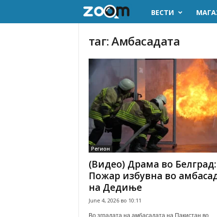
ВЕСТИ
МАГА
z
o
таг: Амбасадата
o
m
.
m
k
Регион
(Видео) Драма во Белград:
Пожар избувна во амбаса
на Дедиње
June 4, 2026 во 10:11
Во зградата на амбасадата на Пакистан во