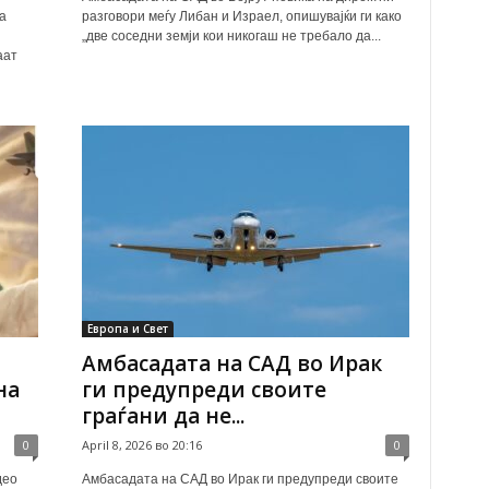
а
разговори меѓу Либан и Израел, опишувајќи ги како
„две соседни земји кои никогаш не требало да...
аат
Европа и Свет
Амбасадата на САД во Ирак
на
ги предупреди своите
граѓани да не...
0
April 8, 2026 во 20:16
0
део
Амбасадата на САД во Ирак ги предупреди своите