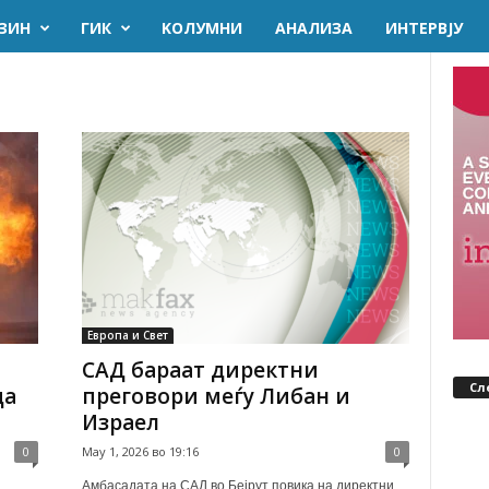
ЗИН
ГИК
KОЛУМНИ
AНАЛИЗА
ИНТЕРВЈУ
Европа и Свет
САД бараат директни
Сл
да
преговори меѓу Либан и
Израел
0
May 1, 2026 во 19:16
0
Амбасадата на САД во Бејрут повика на директни