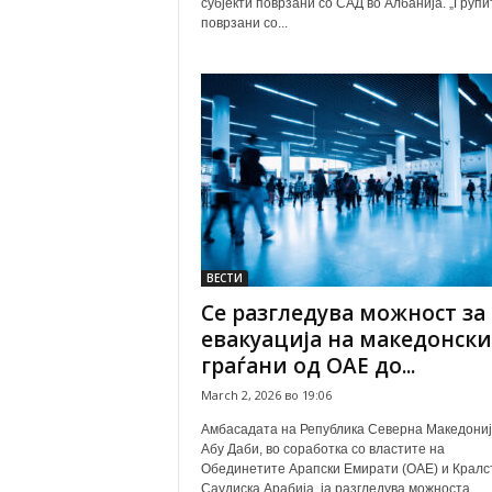
субјекти поврзани со САД во Албанија. „Групи
поврзани со...
ВЕСТИ
Се разгледува можност за
евакуација на македонски
граѓани од ОАЕ до...
March 2, 2026 во 19:06
Амбасадата на Република Северна Македониј
Абу Даби, во соработка со властите на
Обединетите Арапски Емирати (ОАЕ) и Кралс
Саудиска Арабија, ја разгледува можноста...