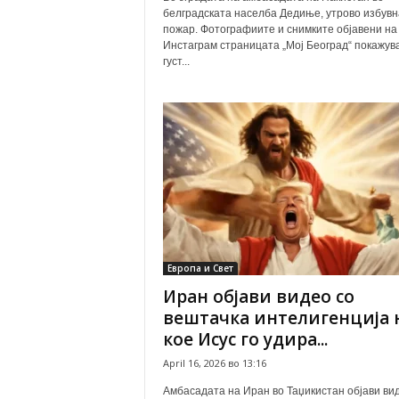
белградската населба Дедиње, утрово избувн
пожар. Фотографиите и снимките објавени на
Инстаграм страницата „Мој Београд“ покажув
густ...
Европа и Свет
Иран објави видео со
вештачка интелигенција 
кое Исус го удира...
April 16, 2026 во 13:16
Амбасадата на Иран во Таџикистан објави ви