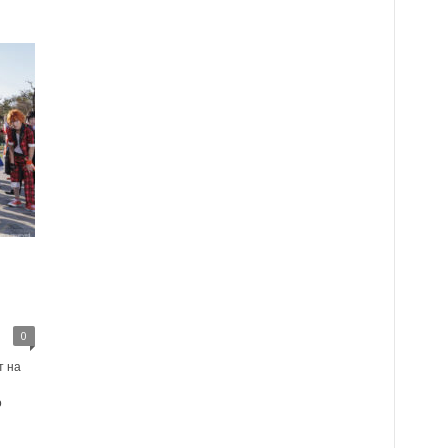
0
т на
о