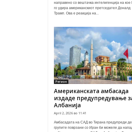
направено со вештачка интелигенција на кое 
го удира американскиот претседател Доналд
Трамп. Ова е реакција на...
Регион
Американската амбасада
издаде предупредување з
Албанија
April 2, 2026 во 11:41
Амбасадата на САД во Тирана предупреди де
групите поврзани со Иран би можеле да напа