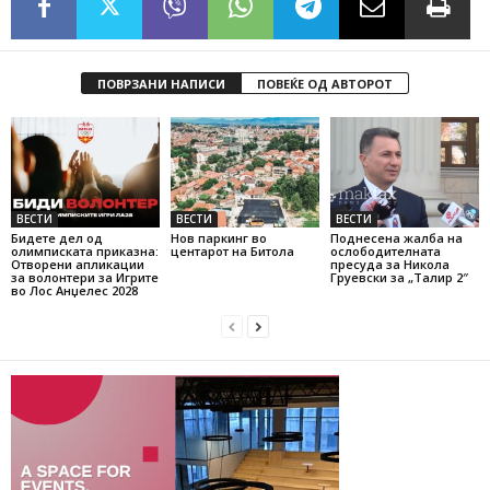
ПОВРЗАНИ НАПИСИ
ПОВЕЌЕ ОД АВТОРОТ
ВЕСТИ
ВЕСТИ
ВЕСТИ
Бидете дел од
Нов паркинг во
Поднесена жалба на
олимписката приказна:
центарот на Битола
ослободителната
Отворени апликации
пресуда за Никола
за волонтери за Игрите
Груевски за „Талир 2″
во Лос Анџелес 2028