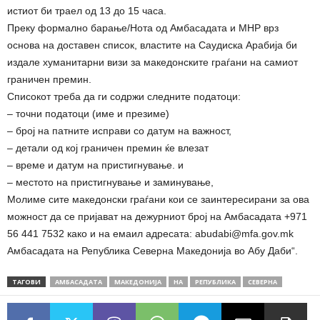
истиот би траел од 13 до 15 часа.
Преку формално барање/Нота од Амбасадата и МНР врз
основа на доставен список, властите на Саудиска Арабија би
издале хуманитарни визи за македонските граѓани на самиот
граничен премин.
Списокот треба да ги содржи следните податоци:
– точни податоци (име и презиме)
– број на патните исправи со датум на важност,
– детали од кој граничен премин ќе влезат
– време и датум на пристигнување. и
– местото на пристигнување и заминување,
Молиме сите македонски граѓани кои се заинтересирани за ова
можност да се пријават на дежурниот број на Амбасадата +971
56 441 7532 како и на емаил адресата:
abudabi@mfa.gov.mk
Амбасадата на Република Северна Македонија во Абу Даби“.
ТАГОВИ
АМБАСАДАТА
МАКЕДОНИЈА
НА
РЕПУБЛИКА
СЕВЕРНА