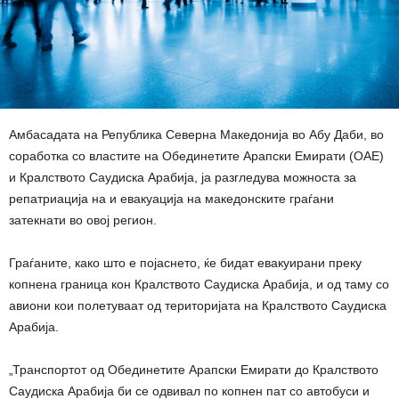
Амбасадата на Република Северна Македонија во Абу Даби, во
соработка со властите на Обединетите Арапски Емирати (ОАЕ)
и Кралството Саудиска Арабија, ја разгледува можноста за
репатриација на и евакуација на македонските граѓани
затекнати во овој регион.
Граѓаните, како што е појаснето, ќе бидат евакуирани преку
копнена граница кон Кралството Саудиска Арабија, и од таму со
авиони кои полетуваат од територијата на Кралството Саудиска
Арабија.
„Транспортот од Обединетите Арапски Емирати до Кралството
Саудиска Арабија би се одвивал по копнен пат со автобуси и