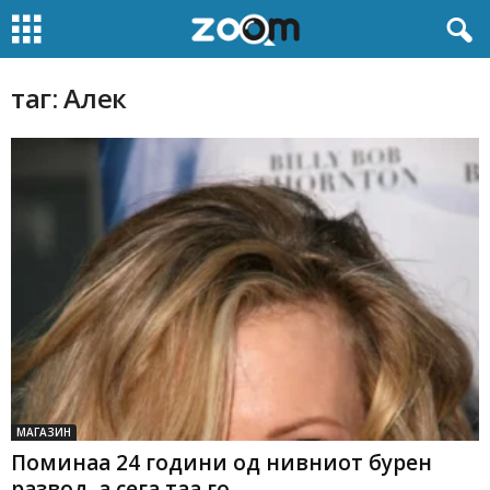
таг: Алек
МАГАЗИН
Поминаа 24 години од нивниот бурен
развод, а сега таа го...