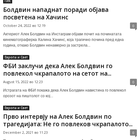
ГИК
Болдвин нападнат поради објава
посветена на Хачинс
October 24, 2022 во 12:19
0
Актериот Алек Болдвин на Инстаграм објави почит на починатата
кинематограферка Халина Хачинс, која трагично почина пред една
година, откако Болдвин ненамерно ја застрела...
Европа и Свет
ФБИ заклучи дека Алек Болдвин го
повлекол чкрапалото на сетот на...
August 15, 2022 во 12:23
0
Истрагата на ФБИ покажа дека Алек Болдвин навистина го повлекол
орозот на пиштолот со кој...
Европа и Свет
Прво интервју на Алек Болдвин по
трагедијата: Не го повлеков чкрапалото...
December 2, 2021 во 11:23
0