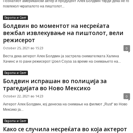
Познатиот американски актер и продуцент Алек Болдвин тврди дека не го
повлекол чкрапалото на пиштолот...
Европа и Свет
Болдвин во моментот на несреќата
вежбал извлекување на пиштолот, вели
режисерот
October 25, 2021 во 15:23
0
Веста дека актерот Алек Болдвин ја застрела снимателката Халина
Хачинс и го рани режисерот Џоел Соуза за време на снимањето на...
Европа и Свет
Болдвин испрашан во полиција за
трагедијата во Ново Мексико
October 22, 2021 во 14:23
0
Актерот Алек Болдвин, кој денеска на снимање на филмот „Rust“ во Ново
Мексико ја...
Европа и Свет
Како се случила несреќата во која актерот