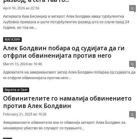
April 10, 2026 во 22:56
0
Актерката Ким Бесинџер и актерот Алек Болдвин имаа турбулентна
љубовна приказна и уште потурбулентен развод што се случи пред 24
години, но тоа не...
МАГАЗИН
Алек Болдвин побара од судијата да ги
отфрли обвиненијата против него
March 15, 2024 во 10:46
0
Адвокатите на американскиот актер Алек Болдвин побараа од судијата да
ги отфрли обвиненијата против него...
Европа и Свет
Обвинителите го намалија обвинението
против Алек Болдвин
February 21, 2023 во 19:20
0
Американските обвинители кои го обвинија актерот Алек Болдвин за
ненамерно убиство во случајот со пукањето...