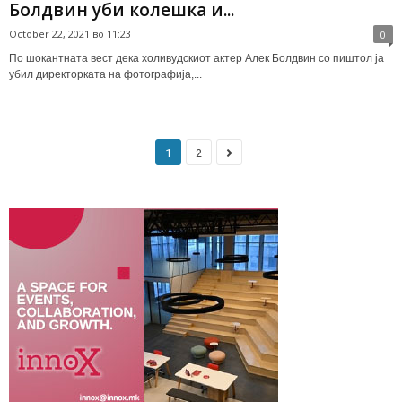
Болдвин уби колешка и...
October 22, 2021 во 11:23
0
По шокантната вест дека холивудскиот актер Алек Болдвин со пиштол ја
убил директорката на фотографија,...
1
2