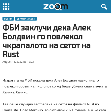
ВЕСТИ
ЕВРОПА И СВЕТ
ФБИ заклучи дека Алек
Болдвин го повлекол
чкрапалото на сетот на
Rust
August 15, 2022 во 12:23
Истрагата на ФБИ покажа дека Алек Болдвин навистина го
повлекол орозот на пиштолот со кој беше убиена снимателката
Халина Хачинс.
Таа беше случајно застрелана на сетот на филмот Rust во
Санта Фе, Ново Мексико, во октомври 2021 година, а ФБИ сега