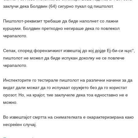
заклучи дека Болдвин (64) сигурно пукал од пиштолот.
Пиштолот-реквизит требаше да биде наполнет со лажни
куршуми. Болдвин претходно негираше дека го повлекол
чкрапалото.
Сепак, според форензичкиот извештај до кој дојде Еј-би-си њус“,
пиштолот не можел да биде испукан доколку не се повлече
чкрапалото.
Инспекторите го тестирале пиштолот на различни начини за да
видат дали можат да го испукаат оружјето без да го користат
орозот. Но, на крајот, тие заклучиле дека тоа едноставно не е
можно.
Во извештајот смртта на снимателката е окарактеризирана како
несреќен случај.