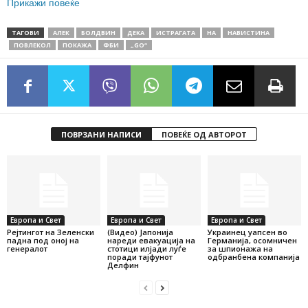
Прикажи повеќе
ТАГОВИ
АЛЕК
БОЛДВИН
ДЕКА
ИСТРАГАТА
НА
НАВИСТИНА
ПОВЛЕКОЛ
ПОКАЖА
ФБИ
„GO“
ПОВРЗАНИ НАПИСИ
ПОВЕЌЕ ОД АВТОРОТ
Европа и Свет
Европа и Свет
Европа и Свет
Рејтингот на Зеленски
(Видео) Јапонија
Украинец уапсен во
падна под оној на
нареди евакуација на
Германија, осомничен
генералот
стотици илјади луѓе
за шпионажа на
поради тајфунот
одбранбена компанија
Делфин