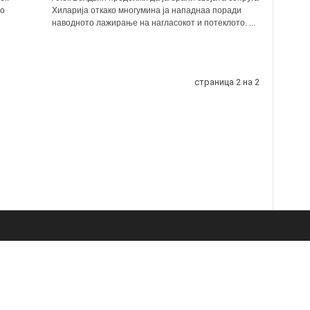
во
Хиларија откако многумина ја нападнаа поради
наводното лажирање на нагласокот и потеклото. ...
страница 2 на 2