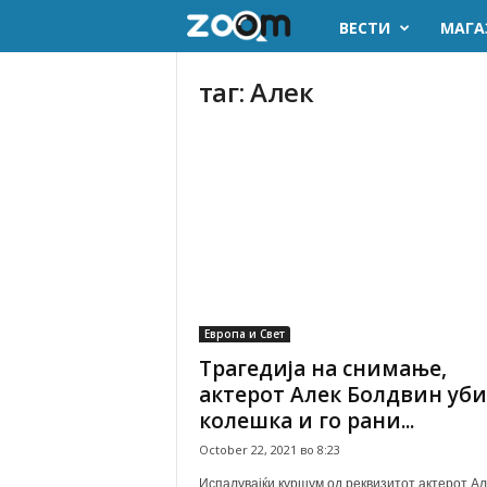
ВЕСТИ
МАГА
z
o
таг: Алек
o
m
.
m
k
Европа и Свет
Трагедија на снимање,
актерот Алек Болдвин уби
колешка и го рани...
October 22, 2021 во 8:23
Испалувајќи куршум од реквизитот актерот Ал