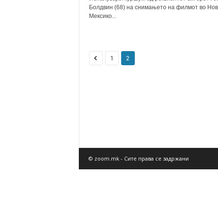
Болдвин (68) на снимањето на филмот во Но
Мексико...
1
2
© zoom.mk - Сите права се задржани