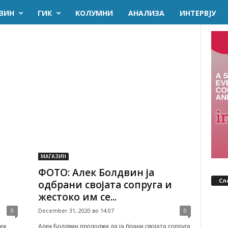
ЗИН
ГИК
KОЛУМНИ
AНАЛИЗА
ИНТЕРВЈУ
МАГАЗИН
ФОТО: Алек Болдвин ја
Сл
одбрани својата сопруга и
жестоко им се...
0
December 31, 2020 во 14:07
0
ек
Алек Болдвин продолжи да ја брани својата сопруга