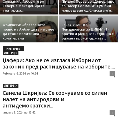
Селмани“: Изборите во
(Видео) Перев во „Доверливо
Северна Македонија се
со Насер Селмани“: Сум бил
театарска...
навредуван од блиски луѓе...
Фрчкоски: Образовното
ЕКСКЛУЗИВНО —
право на Албанците не смее
Пендаровски за ЦИВИЛ (1):
да стане политичка
Кратко и јасно! Македонија е
колатерала
одамна прокси-држава...
ИНТЕРВЈУ
ИНТЕРВЈУ
Џафери: Ако не се изгласа Изборниот
законик пред распишување на изборите,...
February 6, 2024 во 10:54
0
ИНТЕРВЈУ
Санела Шкријељ: Се соочуваме со силен
налет на антиродови и
антидемократски...
January 9, 2024 во 13:42
0