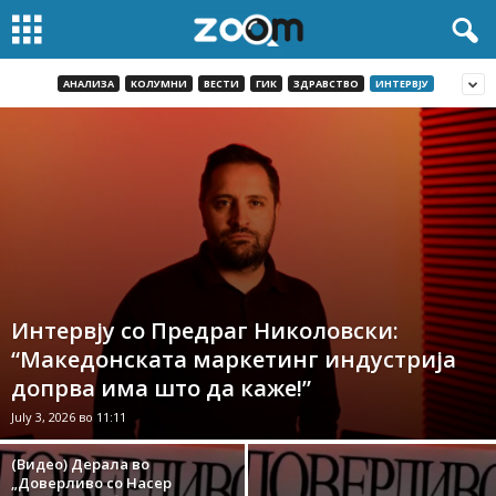
AНАЛИЗА
KОЛУМНИ
ВЕСТИ
ГИК
ЗДРАВСТВО
ИНТЕРВЈУ
Интервју со Предраг Николовски:
“Македонската маркетинг индустрија
допрва има што да каже!”
July 3, 2026 во 11:11
(Видео) Дерала во
„Доверливо со Насер