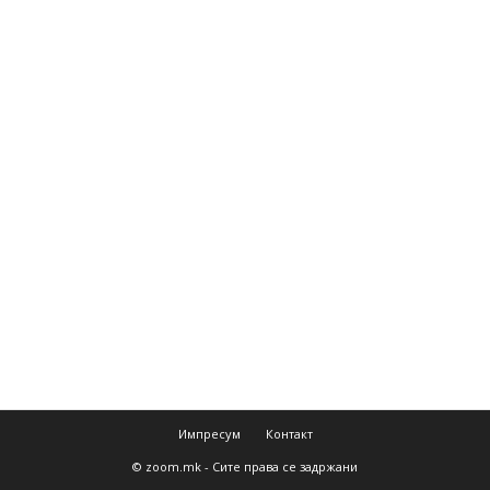
Импресум
Контакт
© zoom.mk - Сите права се задржани