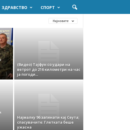
ЗДРАВСТВО
СПОРТ
Најновите
о
(Видео) Тајфун со удари на
ветрот до 216 километри на час
ја погоди...
и
Најмалку 96 загинати кај Сеута;
спасувачите: Глетката беше
ужасна