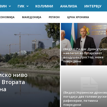
ЗИН
ГИК
KОЛУМНИ
AНАЛИЗА
ИНТЕРВЈУ
КОНОМИЈА
МАКЕДОНИЈА
РЕГИОН
ЦРНА ХРОНИКА
0
(Видео) Радев: Дрон утров
навлегол во бугарскиот
воздушен простор, нема
повредени
иско ниво
д Втората
 на
(Видео) Украински дронов
погодија две големи руски
рафинерии, петмина
повредени