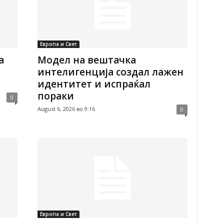
Европа и Свет
а
Модел на вештачка
интелигенција создал лажен
идентитет и испраќал
пораки
0
August 6, 2026 во 9:16
0
Европа и Свет