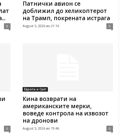
а
Патнички авион се
лат
доближил до хеликоптерот
..
на Трамп, покрената истрага
August 5, 2026 во 21:16
0
0
Европа и Свет
ни
Кина возврати на
американските мерки,
воведе контрола на извозот
на дронови
August 5, 2026 во 19:46
0
0