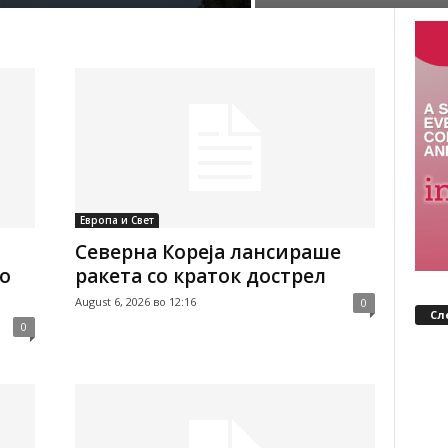
Европа и Свет
Северна Кореја лансираше
о
ракета со краток дострел
August 6, 2026 во 12:16
0
Сл
0