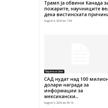
Трамп ја обвини Канада з
пожарите, научниците ве
дека вистинската причина.
August 6, 2026 во 7:46
Европа и Свет
САД нудат над 100 милио
долари награда за
информации за
мексикански...
August 5, 2026 во 20:16