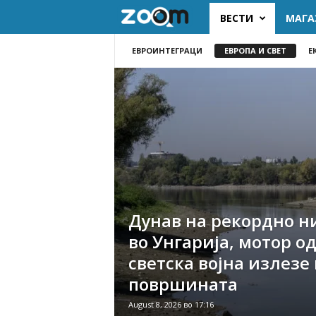
ВЕСТИ
МАГА
z
o
ЕВРОИНТЕГРАЦИ
ЕВРОПА И СВЕТ
Е
o
m
.
m
k
Дунав на рекордно н
во Унгарија, мотор о
светска војна излезе
површината
August 8, 2026 во 17:16