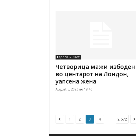
Европа и Свет
Четворица мажи избоден
во центарот на Лондон,
уапсена жена
August 5, 2026 во 18:46
...
1
2
3
4
2,572