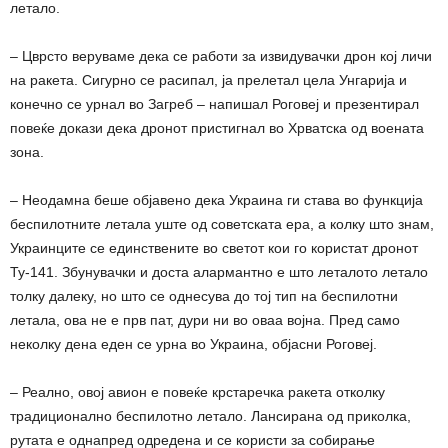
летало.
– Цврсто веруваме дека се работи за извидувачки дрон кој личи
на ракета. Сигурно се расипал, ја прелетал цела Унгарија и
конечно се урнал во Загреб – напишал Роговеј и презентирал
повеќе докази дека дронот пристигнал во Хрватска од воената
зона.
– Неодамна беше објавено дека Украина ги става во функција
беспилотните летала уште од советската ера, а колку што знам,
Украинците се единствените во светот кои го користат дронот
Ту-141. Збунувачки и доста алармантно е што леталото летало
толку далеку, но што се однесува до тој тип на беспилотни
летала, ова не е прв пат, дури ни во оваа војна. Пред само
неколку дена еден се урна во Украина, објасни Роговеј.
– Реално, овој авион е повеќе крстаречка ракета отколку
традиционално беспилотно летало. Лансирана од приколка,
рутата е однапред одредена и се користи за собирање