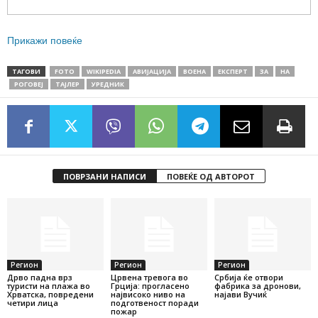
Прикажи повеќе
ТАГОВИ
FOTO
WIKIPEDIA
АВИЈАЦИЈА
ВОЕНА
ЕКСПЕРТ
ЗА
НА
РОГОВЕЈ
ТАЈЛЕР
УРЕДНИК
ПОВРЗАНИ НАПИСИ
ПОВЕЌЕ ОД АВТОРОТ
Регион
Регион
Регион
Дрво падна врз
Црвена тревога во
Србија ќе отвори
туристи на плажа во
Грција: прогласено
фабрика за дронови,
Хрватска, повредени
највисоко ниво на
најави Вучиќ
четири лица
подготвеност поради
пожар