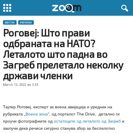
ВЕСТИ
РЕГИОН
Роговеј: Што прави
одбраната на НАТО?
Леталото што падна во
Загреб прелетало неколку
држави членки
March 13, 2022 во 3:33
Тајлер Роговеј, експерт за воена авијација и уредник на
рубриката „
Воена зона
“, од порталот The Drive, детално ги
проучи фотографиите од
остатоците од леталото од Загреб
и
заклучи дека речиси сигурно станува збор за беспилотно