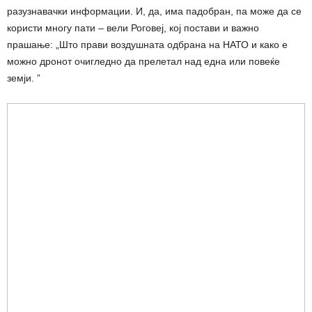
разузнавачки информации. И, да, има падобран, па може да се
користи многу пати – вели Роговеј, кој постави и важно
прашање: „Што прави воздушната одбрана на НАТО и како е
можно дронот очигледно да прелетал над една или повеќе
земји. ”