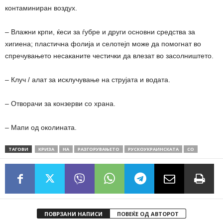
контаминиран воздух.
– Влажни крпи, ќеси за ѓубре и други основни средства за
хигиена; пластична фолија и селотејп може да помогнат во
спречувањето несаканите честички да влезат во засолништето.
– Клуч / алат за исклучување на струјата и водата.
– Отворачи за конзерви со храна.
– Мапи од околината.
ТАГОВИ
КРИЗА
НА
РАЗГОРУВАЊЕТО
РУСКОУКРАИНСКАТА
СО
ПОВРЗАНИ НАПИСИ
ПОВЕЌЕ ОД АВТОРОТ