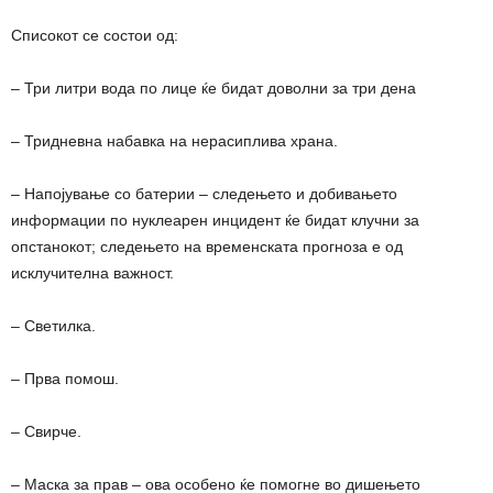
Списокот се состои од:
– Три литри вода по лице ќе бидат доволни за три дена
– Тридневна набавка на нерасиплива храна.
– Напојување со батерии – следењето и добивањето
информации по нуклеарен инцидент ќе бидат клучни за
опстанокот; следењето на временската прогноза е од
исклучителна важност.
– Светилка.
– Прва помош.
– Свирче.
– Маска за прав – ова особено ќе помогне во дишењето