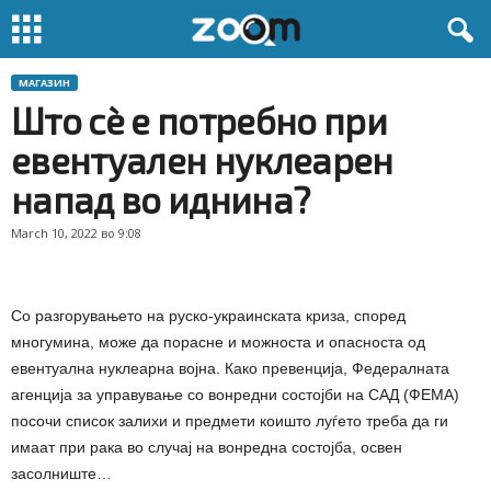
МАГАЗИН
Што сѐ е потребно при
евентуален нуклеарен
напад во иднина?
March 10, 2022 во 9:08
Со разгорувањето на руско-украинската криза, според
многумина, може да порасне и можноста и опасноста од
евентуална нуклеарна војна. Како превенција, Федералната
агенција за управување со вонредни состојби на САД (ФЕМА)
посочи список залихи и предмети коишто луѓето треба да ги
имаат при рака во случај на вонредна состојба, освен
засолниште…