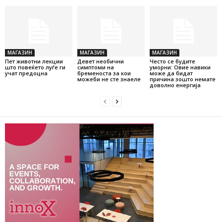
МАГАЗИН
МАГАЗИН
МАГАЗИН
Пет животни лекции
Девет необични
Често се будите
што повеќето луѓе ги
симптоми на
уморни: Овие навики
учат предоцна
бременоста за кои
може да бидат
можеби не сте знаеле
причина зошто немате
доволно енергија