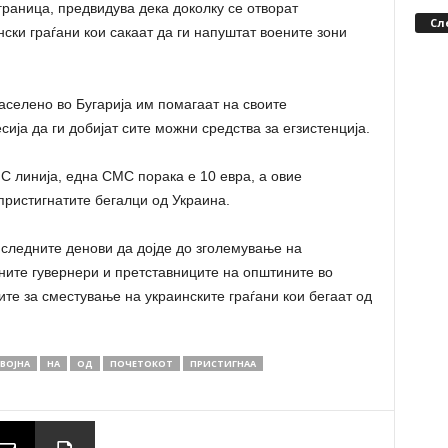
граница, предвидува дека доколку се отворат
Сл
ски граѓани кои сакаат да ги напуштат воените зони
аселено во Бугарија им помагаат на своите
сија да ги добијат сите можни средства за егзистенција.
С линија, една СМС порака е 10 евра, а овие
пристигнатите бегалци од Украина.
 следните денови да дојде до зголемување на
лните гувернери и претставниците на општините во
ите за сместување на украинските граѓани кои бегаат од
ВОЈНА
НА
ОД
ПОЧЕТОКОТ
ПРИСТИГНАА