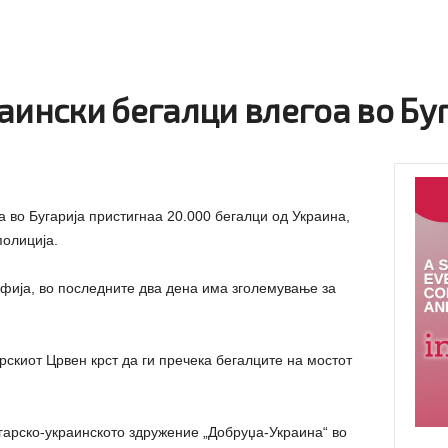
аински бегалци влегоа во Бу
а во Бугарија пристигнаа 20.000 бегалци од Украина,
полиција.
фија, во последните два дена има зголемување за
рскиот Црвен крст да ги пречека бегалците на мостот
гарско-украинското здружение „Добруџа-Украина“ во