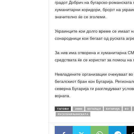
градот Добрич на бугарско-романската 
хуманитарни коридори, бројот на украин
значително ќе се зголеми.
Украинците кои долго време се имаат н
сонародници кои бегаат од руската агре
За нив има отворена и хуманитарна СМ
средствата ќе се користат за помош на 
Невладините организации очекуваат во
бегалскиот бран кон Бугарија. Региона
северна Бугарија ги разгледуваат услов
војната.
ТАГОВИ
20000
БЕГАЛЦИ
БУГАРИЈА
ВО
РУСКОУКРАИНСКАТА