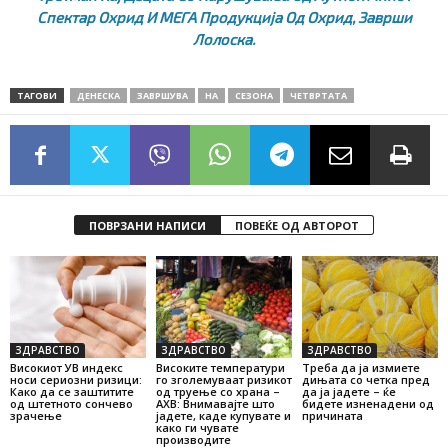
Спектар Охрид И МЕГА Продукција Од Охрид,
Заврши
Лолоска.
ТАГОВИ
ДЕНЕСКА
ЗАВРШУВА
НА
СЕЗОНА
ЧЕТВРТАТА
ПОВРЗАНИ НАПИСИ
ПОВЕЌЕ ОД АВТОРОТ
ЗДРАВСТВО
ЗДРАВСТВО
ЗДРАВСТВО
Високиот УВ индекс
Високите температури
Треба да ја измиете
носи сериозни ризици:
го зголемуваат ризикот
дињата со четка пред
Како да се заштитите
од труење со храна –
да ја јадете – ќе
од штетното сончево
АХВ: Внимавајте што
бидете изненадени од
зрачење
јадете, каде купувате и
причината
како ги чувате
производите