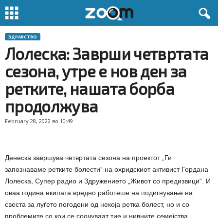
ЗДРАВСТВО
Лолеска: Заврши четвртата
сезона, утре е нов ден за
ретките, нашата борба
продолжува
February 28, 2022 во 10:49
Денеска завршува четвртата сезона на проектот „Ги
запознаваме ретките болести“ на охридскиот активист Гордана
Лолеска, Супер радио и Здружението „Живот со предизвици“. И
оваа година екипата вредно работеше на подигнување на
свеста за луѓето погодени од некоја ретка болест, но и со
проблемите со кои се соочуваат тие и нивните семејства.