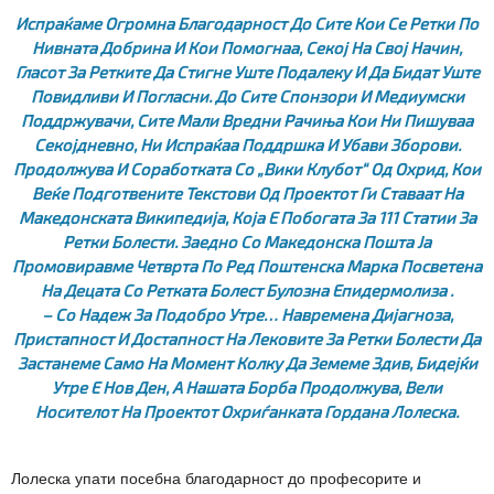
Испраќаме Огромна Благодарност До Сите Кои Се Ретки По
Нивната Добрина И Кои Помогнаа, Секој На Свој Начин,
Гласот За Ретките Да Стигне Уште Подалеку И Да Бидат Уште
Повидливи И Погласни. До Сите Спонзори И Медиумски
Поддржувачи, Сите Мали Вредни Рачиња Кои Ни Пишуваа
Секојдневно, Ни Испраќаа Поддршка И Убави Зборови.
Продолжува И Соработката Со „Вики Клубот“ Од Охрид, Кои
Веќе Подготвените Текстови Од Проектот Ги Ставаат На
Македонската Википедија, Која Е Побогата За 111 Статии За
Ретки Болести. Заедно Со Македонска Пошта Ја
Промовиравме Четврта По Ред Поштенска Марка Посветена
На Децата Со Ретката Болест Булозна Епидермолиза .
– Со Надеж За Подобро Утре… Навремена Дијагноза,
Пристапност И Достапност На Лековите За Ретки Болести Да
Застанеме Само На Момент Колку Да Земеме Здив, Бидејќи
Утре Е Нов Ден, А Нашата Борба Продолжува,
Вели
Носителот На Проектот Охриѓанката Гордана Лолеска.
Лолеска упати посебна благодарност до професорите и