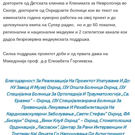
докторите од Детската клиника и Клиниката за Неврологија во
Скопје, докторите од Охридските болници кои во текот на
изминатата година нуморно работеа на овој проект и до
целокупната екипа на Супер радио, но и до 60 локални,
регионални и национални медиуми и 2 сателитски канали кои
дадоа безрезервна медиумската поддршка.
Силна поддршка проектот доби и од првата дама на
Македонија проф. д-р Елизабета Ѓоргиевска.
Благодарност За Реализација На Проектот Упатуваме И До:
НУ Завод И Музеј Охрид, ЈЗУ Општа Болница Охрид, ЈЗУ
Специјална Болница За Ортопедија И Трауматологија „Св.
Еразмо“ – Охрид, ЈЗУ Специјализирана Болница За
Превенција, Лекување И Рехабилитација На
Кардиоваскуларни Заболувања „Свети Стефан“ Охрид, ФА
„Бисери“ Охрид, „Вики Клуб Охрид“ – Oхрид, Стоматолошка
Ординација „Ласовски“, Центар За Рани Интервенции И
Третман Кај Децата Со Нарушувања Од Аутистичниот