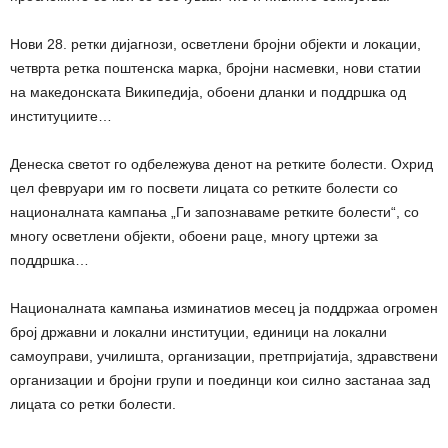
Нови 28. ретки дијагнози, осветлени бројни објекти и локации,
четврта ретка поштенска марка, бројни насмевки, нови статии
на македонската Википедија, обоени дланки и поддршка од
институциите…
Денеска светот го одбележува денот на ретките болести. Охрид
цел февруари им го посвети лицата со ретките болести со
националната кампања „Ги запознаваме ретките болести“, со
многу осветлени објекти, обоени раце, многу цртежи за
поддршка…
Националната кампања изминатиов месец ја поддржаа огромен
број државни и локални институции, единици на локални
самоуправи, училишта, организации, претпријатија, здравствени
организации и бројни групи и поединци кои силно застанаа зад
лицата со ретки болести.