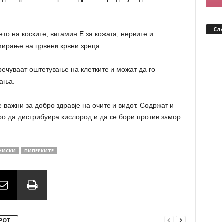
Сл
ето на коските, витамин Е за кожата, нервите и
мирање на црвени крвни зрнца.
речуваат оштетување на клетките и можат да го
вања.
е важни за добро здравје на очите и видот. Содржат и
ро да дистрибуира кислород и да се бори против замор
НИСКИ
ПИПЕРКИТЕ
РОТ