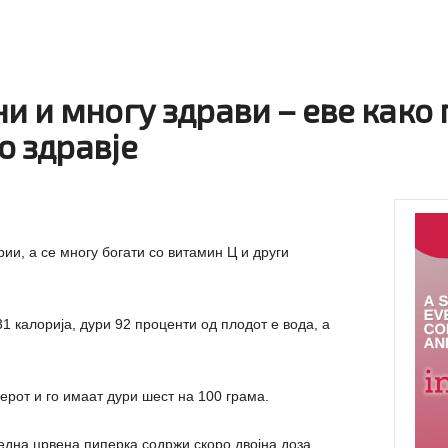
ни и многу здрави – еве како
о здравје
ии, а се многу богати со витамин Ц и други
1 калорија, дури 92 проценти од плодот е вода, а
ерот и го имаат дури шест на 100 грама.
 една црвена пиперка содржи скоро двојна доза