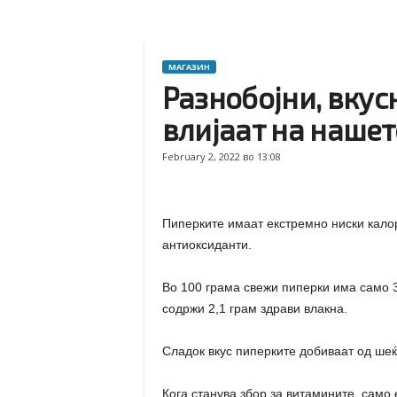
МАГАЗИН
Разнобојни, вкус
влијаат на нашет
February 2, 2022 во 13:08
Пиперките имаат екстремно ниски калор
антиоксиданти.
Во 100 грама свежи пиперки има само 3
содржи 2,1 грам здрави влакна.
Сладок вкус пиперките добиваат од шеќ
Кога станува збор за витамините, само