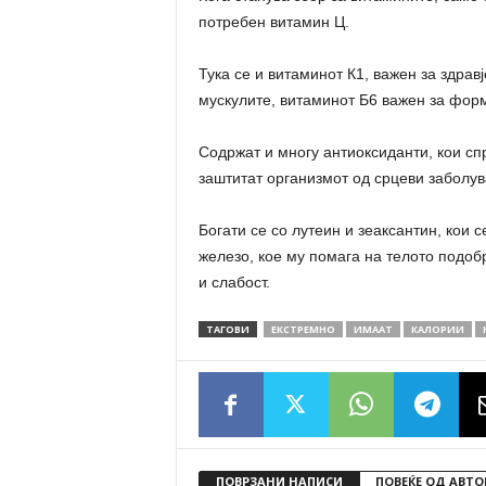
потребен витамин Ц.
Тука се и витаминот К1, важен за здравј
мускулите, витаминот Б6 важен за фор
Содржат и многу антиоксиданти, кои сп
заштитат организмот од срцеви заболу
Богати се со лутеин и зеаксантин, кои с
железо, кое му помага на телото подоб
и слабост.
ТАГОВИ
ЕКСТРЕМНО
ИМААТ
КАЛОРИИ
ПОВРЗАНИ НАПИСИ
ПОВЕЌЕ ОД АВТО