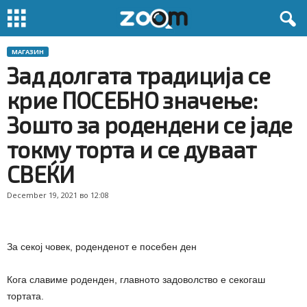
МАГАЗИН
Зад долгата традиција се
крие ПОСЕБНО значење:
Зошто за родендени се јаде
токму торта и се дуваат
СВЕЌИ
December 19, 2021 во 12:08
За секој човек, роденденот е посебен ден
Кога славиме роденден, главното задоволство е секогаш
тортата.