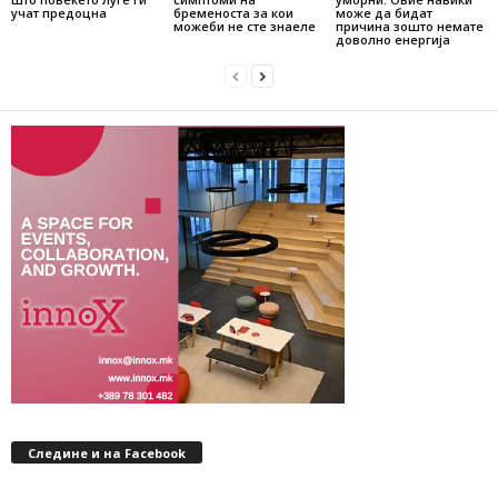
учат предоцна
бременоста за кои
може да бидат
можеби не сте знаеле
причина зошто немате
доволно енергија
Следине и на Facebook