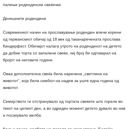
палење роденденски свеќички.
Денешните родендени
Современиот начин на прославување роденден влече корени
од германскиот обичај од 18 век од таканаречената прослава
Киндерфест. Обичајот налага утрото на роденденот на детето
да добие торта со запалени свеќи, чиј број би одговарал на
бројот на неговите години.
Оваа дополнителна свеќа била наречена „светлина на
животот“, која била симбол на надеж за уште една година од
животот.
Семејството ги отстранувало од тортата свеќите што гореле во
текот на целиот ден, а во одреден момент детето дувало во нив
и посакувало желба.