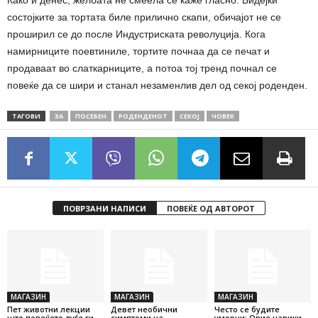
Како и денес, желбата не смеела се каже гласно. Бидејќи
состојките за тортата биле прилично скапи, обичајот не се
проширил се до после Индустриската револуција. Кога
намирниците поевтиниле, тортите почнаа да се печат и
продаваат во слаткарниците, а потоа тој тренд почнал се
повеќе да се шири и станал незаменлив дел од секој роденден.
ТАГОВИ
ЗА
ПОСЕБЕН
РОДЕНДЕНОТ
СЕКОЈ
ЧОВЕК
ПОВРЗАНИ НАПИСИ
ПОВЕЌЕ ОД АВТОРОТ
МАГАЗИН
МАГАЗИН
МАГАЗИН
Пет животни лекции
Девет необични
Често се будите
што повеќето луѓе ги
симптоми на
уморни: Овие навики