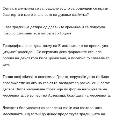
Сепак, малкумина се запрашале зошто за роденден се прави
баш торта и кое е значењето на дување свеќички?
Оваа традиција датира од древните времиња и се поврзува
прво со Египќаните, а потоа и со Грците.
Традицијата вели дека токму на Египќаните им се препишува
„изумот“ роденден. Се верувало дека фараоните станале
богови на денот кога биле крунисани, а посебно го славеле тој
ден.
Тогаш овој обичај го позајмиле Грците, верувајќи дека ќе биде
повеличествено ако на крајот го засладат со раскошен и богат
десерт. Затоа направиле торта која по форма наликувала на
месечината, се во чест на Артемида, божицата на месечината.
Десертот бил украсен со запалени свеќи кои светеле како
месечината. Од тогаш до денес продолжува традицијата на