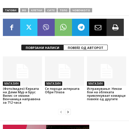
ТАГОВИ
ВО
КЛЕТКИ
СИТЕ
ТЕЛО
ЧОВЕЧКОТО
ПОВРЗАНИ НАПИСИ
ПОВЕЌЕ ОД АВТОРОТ
МАГАЗИН
МАГАЗИН
МАГАЗИН
(Фото/видео) Ќерката
Се породи актерката
Истражување: Некои
на Деми Мур и Брус
Обри Плаза
бои на облеката
Вилис се омажи:
привлекуваат комарци
Венчаница направена
повеќе од другите
за 712 часа