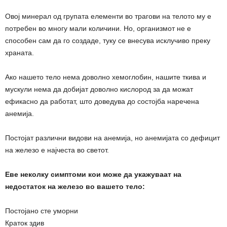
Овој минерал од групата елементи во трагови на телото му е
потребен во многу мали количини. Но, организмот не е
способен сам да го создаде, туку се внесува исклучиво преку
храната.
Ако нашето тело нема доволно хемоглобин, нашите ткива и
мускули нема да добијат доволно кислород за да можат
ефикасно да работат, што доведува до состојба наречена
анемија.
Постојат различни видови на анемија, но анемијата со дефицит
на железо е најчеста во светот.
Еве неколку симптоми кои може да укажуваат на
недостаток на железо во вашето тело:
Постојано сте уморни
Краток здив