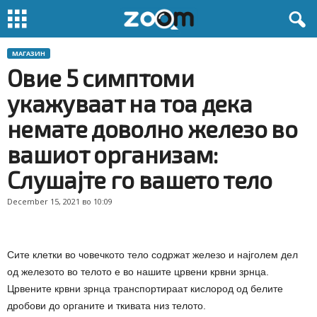
МАГАЗИН
Овие 5 симптоми
укажуваат на тоа дека
немате доволно железо во
вашиот организам:
Слушајте го вашето тело
December 15, 2021 во 10:09
Сите клетки во човечкото тело содржат железо и најголем дел
од железото во телото е во нашите црвени крвни зрнца.
Црвените крвни зрнца транспортираат кислород од белите
дробови до органите и ткивата низ телото.