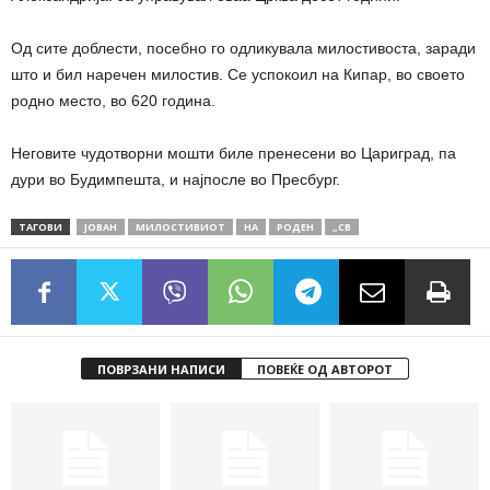
Од сите доблести, посебно го одликувала милостивоста, заради
што и бил наречен милостив. Се успокоил на Кипар, во своето
родно место, во 620 година.
Неговите чудотворни мошти биле пренесени во Цариград, па
дури во Будимпешта, и најпосле во Пресбург.
ТАГОВИ
ЈОВАН
МИЛОСТИВИОТ
НА
РОДЕН
„СВ
ПОВРЗАНИ НАПИСИ
ПОВЕЌЕ ОД АВТОРОТ