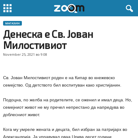
МАГАЗИН
Денеска е Св. Јован
Милостивиот
November 25, 2021 во 9:08
Св. Јован Милостивиот роден е на Кипар во кнежевско
семејство. Од детството бил воспитуван како христијанин.
Подоцна, по желба на родителите, се оженил и имал деца. Но,
семејниот живот не му пречел непрестано да напредува во
доблесниот живот.
Кога му умреле жената и децата, бил избран за патријарх во
Александрија. Ја управувал оваа Црква десет години.