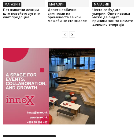
МАГАЗИН
МАГАЗИН
МАГАЗИН
Пет животни лекции
Девет необични
Често се будите
што повеќето луѓе ги
симптоми на
уморни: Овие навики
учат предоцна
бременоста за кои
може да бидат
можеби не сте знаеле
причина зошто немате
доволно енергија