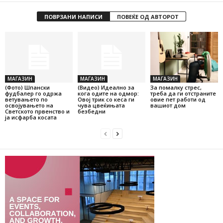
ПОВРЗАНИ НАПИСИ
ПОВЕЌЕ ОД АВТОРОТ
МАГАЗИН
МАГАЗИН
МАГАЗИН
(Фото) Шпански
(Видео) Идеално за
За помалку стрес,
фудбалер го одржа
кога одите на одмор:
треба да ги отстраните
ветувањето по
Овој трик со кеса ги
овие пет работи од
освојувањето на
чува цвеќињата
вашиот дом
Светското првенство и
безбедни
ја исфарба косата