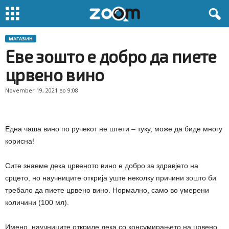
МАГАЗИН
Еве зошто е добро да пиете
црвено вино
November 19, 2021 во 9:08
Една чаша вино по ручекот не штети – туку, може да биде многу
корисна!
Сите знаеме дека црвеното вино е добро за здравјето на
срцето, но научниците открија уште неколку причини зошто би
требало да пиете црвено вино. Нормално, само во умерени
количини (100 мл).
Имено, научниците откриле дека со консумирањето на црвено