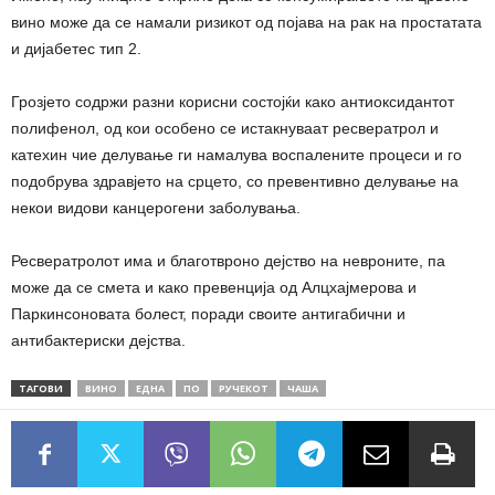
вино може да се намали ризикот од појава на рак на простатата
и дијабетес тип 2.
Грозјето содржи разни корисни состојќи како антиоксидантот
полифенол, од кои особено се истакнуваат ресвератрол и
катехин чие делување ги намалува воспалените процеси и го
подобрува здравјето на срцето, со превентивно делување на
некои видови канцерогени заболувања.
Ресвератролот има и благотвроно дејство на невроните, па
може да се смета и како превенција од Алцхајмерова и
Паркинсоновата болест, поради своите антигабични и
антибактериски дејства.
ТАГОВИ
ВИНО
ЕДНА
ПО
РУЧЕКОТ
ЧАША