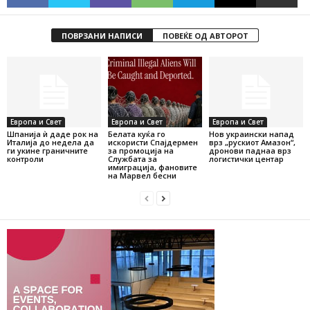
ПОВРЗАНИ НАПИСИ
ПОВЕЌЕ ОД АВТОРОТ
Европа и Свет
Европа и Свет
Европа и Свет
Шпанија ѝ даде рок на
Белата куќа го
Нов украински напад
Италија до недела да
искористи Спајдермен
врз „рускиот Амазон“,
ги укине граничните
за промоција на
дронови паднаа врз
контроли
Службата за
логистички центар
имиграција, фановите
на Марвел бесни