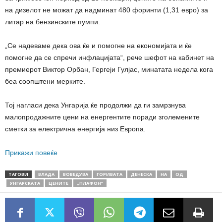
на дизелот не можат да надминат 480 форинти (1,31 евро) за
литар на бензинските пумпи.
„Се надеваме дека ова ќе и помогне на економијата и ќе
помогне да се спречи инфлацијата“, рече шефот на кабинет на
премиерот Виктор Орбан, Гергеји Гулјас, минатата недела кога
беа соопштени мерките.
Тој нагласи дека Унгарија ќе продолжи да ги замрзнува
малопродажните цени на енергентите поради зголемените
сметки за електрична енергија низ Европа.
Прикажи повеќе
ТАГОВИ
ВЛАДА
ВОВЕДУВА
ГОРИВАТА
ДЕНЕСКА
НА
ОД
УНГАРСКАТА
ЦЕНИТЕ
„ПЛАФОН“