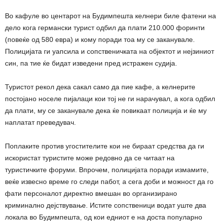
Во кафуле во центарот на Будимпешта келнери биле фатени на
дело кога германски турист одбил да плати 210.000 форинти
(повеќе од 580 евра) и кому поради тоа му се заканувале.
Полицијата ги уапсила и сопственичката на објектот и нејзиниот
син, па тие ќе бидат изведени пред истражен судија.
Туристот рекол дека сакал само да пие кафе, а келнерите
постојано носеле пијалаци кои тој не ги нарачувал, а кога одбил
да плати, му се заканувале дека ќе повикаат полиција и ќе му
наплатат преведувач.
Поплаките против угостителите кои не бираат средства да ги
искористат туристите може редовно да се читаат на
туристичките форуми. Впрочем, полицијата поради измамите,
веќе извесно време го следи пабот, а сега доби и можност да го
фати персоналот директно вмешан во организирано
криминално дејствување. Истите сопственици водат уште два
локала во Будимпешта, од кои едниот е на доста популарно