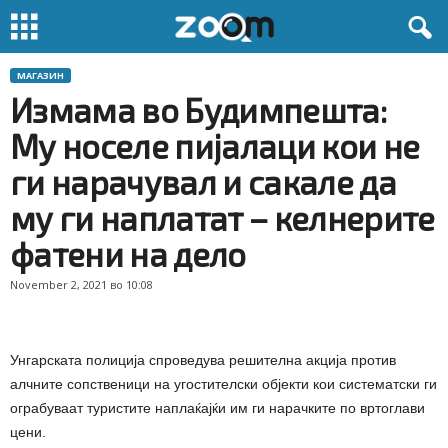
МАГАЗИН
Измама во Будимпешта:
Му носеле пијалаци кои не
ги нарачувал и сакале да
му ги наплатат – келнерите
фатени на дело
November 2, 2021 во 10:08
Унгарската полиција спроведува решителна акција против
алчните сопственици на угостителски објекти кои систематски ги
ограбуваат туристите наплаќајќи им ги нарачките по вртоглави
цени.