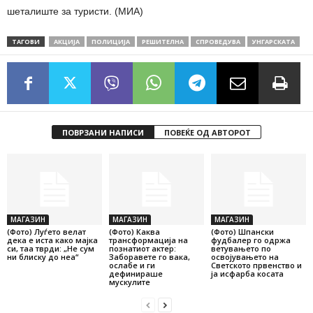
шеталиште за туристи. (МИА)
ТАГОВИ
АКЦИЈА
ПОЛИЦИЈА
РЕШИТЕЛНА
СПРОВЕДУВА
УНГАРСКАТА
ПОВРЗАНИ НАПИСИ
ПОВЕЌЕ ОД АВТОРОТ
МАГАЗИН
МАГАЗИН
МАГАЗИН
(Фото) Луѓето велат
(Фото) Каква
(Фото) Шпански
дека е иста како мајка
трансформација на
фудбалер го одржа
си, таа тврди: „Не сум
познатиот актер:
ветувањето по
ни блиску до неа“
Заборавете го вака,
освојувањето на
ослабе и ги
Светското првенство и
дефинираше
ја исфарба косата
мускулите