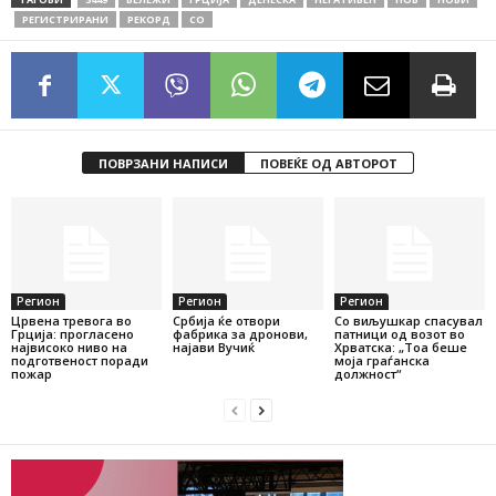
РЕГИСТРИРАНИ
РЕКОРД
СО
ПОВРЗАНИ НАПИСИ
ПОВЕЌЕ ОД АВТОРОТ
Регион
Регион
Регион
Црвена тревога во
Србија ќе отвори
Со виљушкар спасувал
Грција: прогласено
фабрика за дронови,
патници од возот во
највисоко ниво на
најави Вучиќ
Хрватска: „Тоа беше
подготвеност поради
моја граѓанска
пожар
должност“