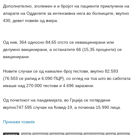
Дополнително, зголемен е и бројот на пациенти приклучени на
апарати на Одделите за интензивна нега во болниците, вкупно
430, девет повеќе од вчера.
Од нив, 364 односно 84,65 отсто се невакцинирани или
делумно вакцинирани, а останатите 66 (15,35 проценти) се
вакцинирани.
Новите случаи се од намален број тестови, вкупно 82.593
(76.503 се рапид и 6.090 ПЦР), со оглед на тоа што во саботата
имаше над 270.000 тестови и 4.696 заразени.
Од почетокот на пандемијата, во Грција се потврдени
вкупно747.595 случаи на Ковид-19, а починаа 15.990 лица.
Прикажи повеќе
ТАГОВИ
5449
БЕЛЕЖИ
ГРЦИЈА
ДЕНЕСКА
НЕГАТИВЕН
НОВ
НОВИ