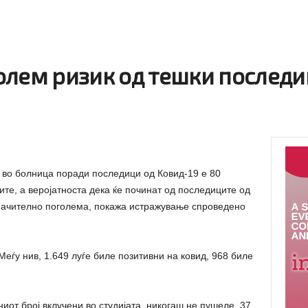
олем ризик од тешки последи
 во болница поради последици од Ковид-19 е 80
ите, а веројатноста дека ќе починат од последиците од
значително поголема, покажа истражување спроведено
Меѓу нив, 1.649 луѓе биле позитивни на ковид, 968 биле
иот број вклучени во студијата, никогаш не пушеле, 37