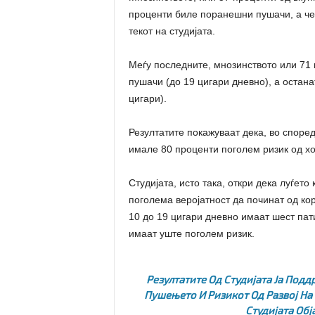
проценти биле поранешни пушачи, а чет
текот на студијата.
Меѓу последните, мнозинството или 71 
пушачи (до 19 цигари дневно), а остан
цигари).
Резултатите покажуваат дека, во споре
имале 80 проценти поголем ризик од хо
Студијата, исто така, откри дека луѓет
поголема веројатност да починат од ко
10 до 19 цигари дневно имаат шест пат
имаат уште поголем ризик.
Резултатите Од Студијата Ја Под
Пушењето И Ризикот Од Развој На
Студијата Обј