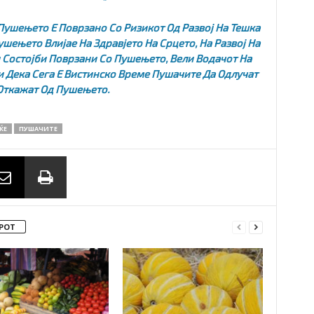
Пушењето Е Поврзано Со Ризикот Од Развој На Тешка
шењето Влијае На Здравјето На Срцето, На Развој На
 Состојби Поврзани Со Пушењето, Вели Водачот На
и Дека Сега Е Вистинско Време Пушачите Да Одлучат
Откажат Од Пушењето.
ЌЕ
ПУШАЧИТЕ
РОТ