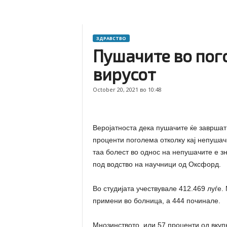
ЗДРАВСТВО
Пушачите во пог
вирусот
October 20, 2021 во 10:48
Веројатноста дека пушачите ќе завршат
проценти поголема отколку кај непушач
таа болест во однос на непушачите е 
под водство на научници од Оксфорд.
Во студијата учествувале 412.469 луѓе. 
примени во болница, а 444 починале.
Мнозинството, или 57 проценти од вкупн