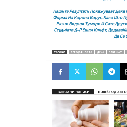
Нашите Резултати Покажуваат Дека 
Форма На Корона Вирус, Како Што Пу
Разни Видови Тумори И Сите Други
Студијата Д-Р Ешли Клифт, Додавајќ
Да Се 
ТАГОВИ
ВЕРОЈАТНОСТА
ДЕКА
ЗАВРШАТ
ПОВРЗАНИ НАПИСИ
ПОВЕЌЕ ОД АВТО