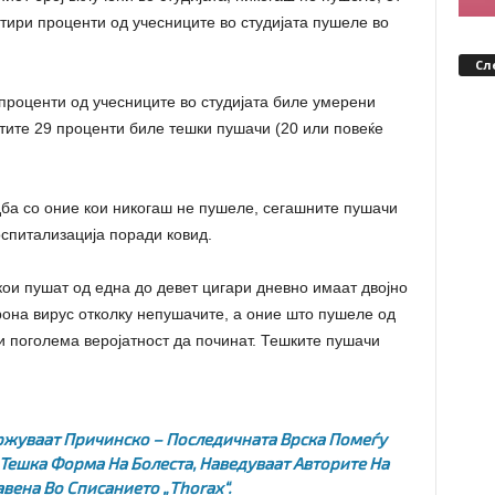
ири проценти од учесниците во студијата пушеле во
Сл
проценти од учесниците во студијата биле умерени
атите 29 проценти биле тешки пушачи (20 или повеќе
дба со оние кои никогаш не пушеле, сегашните пушачи
спитализација поради ковид.
о кои пушат од една до девет цигари дневно имаат двојно
рона вирус отколку непушачите, а оние што пушеле од
и поголема веројатност да починат. Тешките пушачи
држуваат Причинско – Последичната Врска Помеѓу
 Тешка Форма На Болеста, Наведуваат Авторите На
авена Во Списанието „Thorax“.